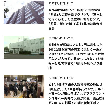
2025年9月26日11:00
🔳小学校教師3人が“体罰”で懲戒処分…
「児童4人の頭を拳でグリグリ」「声出し
てあくびをした児童のほおをビンタ」
「児童に蹴られ蹴り返す」北海道教育委
員会
2025年9月15日22:00
🔳【誰かが部屋にいる】未明に帰宅した
20代女性が室内の異変に気付く→近所
に住む上司に相談→上司が「部下の女性
宅に人が入っているかもしれない」と通
報→付近で不審な43歳男が見つかり逮
捕
2025年11月5日17:30
🔳【判明】地下鉄の大規模停電の原因は
「風船」だった！乗客が持っていたアルミ
バルーンが風に飛ばされてフワフワとト
ンネルへ→天井で火花が発生＿東西線8
万2000人に影響＜札幌市営地下鉄＞