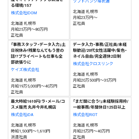
ソフトバンク環状通
る環境/157
北海道 札幌市
株式会社IDOM
月給23万円～
北海道 札幌市
正社員
月給25万円～80万円
正社員
「事務スタッフ・データ入力」土
データ入力・事務/正社員/未経
日祝休み!残業なんてもう昔の
験歓迎/20代女性活躍中/髪色・
話!?プライベートも仕事も全
ネイル自由/完全週休2日制
部欲張りに
株式会社クロスリンク
ケイズ株式会社
北海道 札幌市
北海道 札幌市
月給20万500円～35万円
月給19万5,000円～40万円
正社員
正社員
最大時給1610円/ラ・メール/コ
「まだ間に合う!」未経験採用枠/
スメ販売 丸井今井札幌店
一般事務/年間休日125日以上
株式会社iDA
株式会社RIOT
北海道 札幌市
北海道 札幌市
時給1,500円～1,610円
月給25万円～40万円
派遣社員
正社員