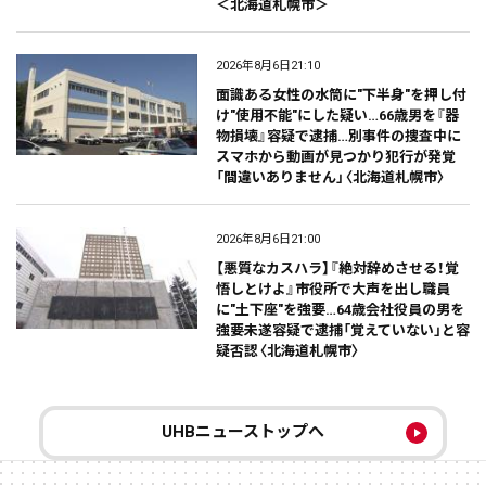
＜北海道札幌市＞
2026年8月6日21:10
面識ある女性の水筒に"下半身"を押し付
け"使用不能"にした疑い…66歳男を『器
物損壊』容疑で逮捕…別事件の捜査中に
スマホから動画が見つかり犯行が発覚
「間違いありません」〈北海道札幌市〉
2026年8月6日21:00
【悪質なカスハラ】『絶対辞めさせる！覚
悟しとけよ』市役所で大声を出し職員
に"土下座"を強要…64歳会社役員の男を
強要未遂容疑で逮捕「覚えていない」と容
疑否認〈北海道札幌市〉
UHBニューストップへ