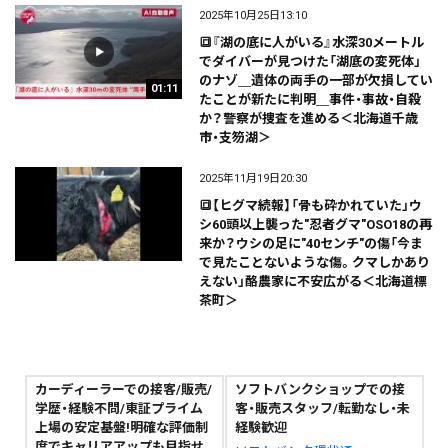
2025年10月25日13:10
🔳『湖の底に人がいる』水深30メートル
でダイバーが見つけた「湖底の変死体」
のナゾ＿遺体の両手の一部が欠損してい
01:11
たことが新たに判明＿事件・事故・自殺
か？警察が捜査を進める＜北海道千歳
市・支笏湖＞
2025年11月19日20:30
🔳【ヒグマ続報】「骨も砕かれていた」ウ
シ60頭以上襲った"忍者グマ"OSO18の再
来か？ウシの足に"40センチ"の傷「今ま
で見たことないような傷。クマしかあり
えない」酪農家に不安広がる＜北海道標
茶町＞
カーディーラーでの接客/販売/
ソフトバンクショップでの接
学歴・経験不問/東証プライム
客・販売スタッフ/転勤なし・未
上場の安定基盤!明確な評価制
経験歓迎
度でキャリアアップも目指せ