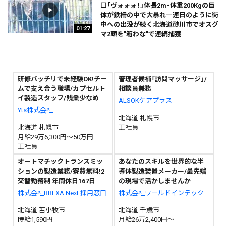
⬜「ヴォォォ！」体長2m・体重200Kgの巨
体が鉄柵の中で大暴れ―連日のように街
中への出没が続く北海道砂川市でオスグ
01:27
マ2頭を"箱わな"で連続捕獲
研修バッチリで未経験OK!チー
管理者候補「訪問マッサージ」/
ムで支え合う職場/カプセルト
相談員兼務
イ製造スタッフ/残業少なめ
ALSOKケアプラス
Yts株式会社
北海道 札幌市
北海道 札幌市
正社員
月給29万6,300円～50万円
正社員
オートマチックトランスミッ
あなたのスキルを世界的な半
ションの製造業務/寮費無料!2
導体製造装置メーカー/最先端
交替勤務制 年間休日167日
の現場で活かしませんか
株式会社BREXA Next 採用窓口
株式会社ワールドインテック
北海道 苫小牧市
北海道 千歳市
時給1,590円
月給26万2,400円～