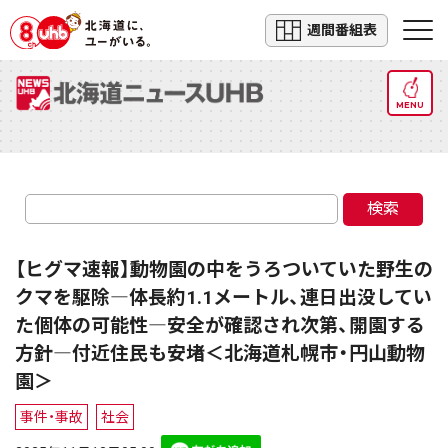
週間番組表
MENU
検索
【ヒグマ速報】動物園の中をうろついていた野生の
クマを駆除―体長約1.1メートル、連日出没してい
た個体の可能性―安全が確認され次第、開園する
方針―付近住民も安堵＜北海道札幌市・円山動物
園＞
事件・事故
社会