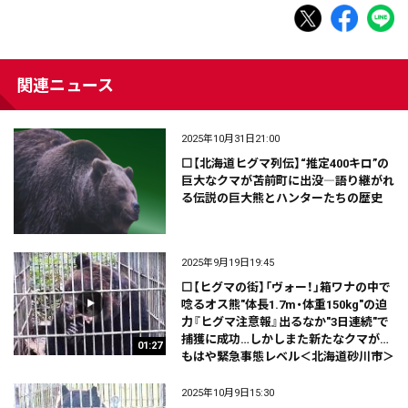
関連ニュース
2025年10月31日21:00
⬜【北海道ヒグマ列伝】“推定400キロ”の
巨大なクマが苫前町に出没―語り継がれ
る伝説の巨大熊とハンターたちの歴史
2025年9月19日19:45
⬜【ヒグマの街】「ヴォー！」箱ワナの中で
唸るオス熊"体長1.7m・体重150kg"の迫
力『ヒグマ注意報』出るなか"3日連続"で
捕獲に成功…しかしまた新たなクマが…
01:27
もはや緊急事態レベル＜北海道砂川市＞
2025年10月9日15:30