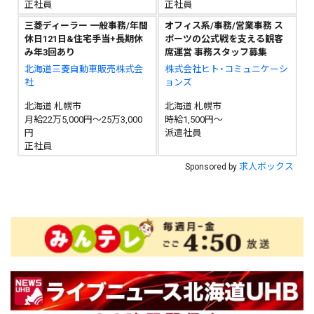
正社員
正社員
三菱ディーラー 一般事務/年間
オフィス系/事務/営業事務 ス
休日121日&住宅手当+長期休
ポーツの公式戦を支える観客
み年3回あり
席運営 事務スタッフ募集
北海道三菱自動車販売株式会
株式会社ヒト・コミュニケーシ
社
ョンズ
北海道 札幌市
北海道 札幌市
月給22万5,000円～25万3,000
時給1,500円～
円
派遣社員
正社員
求人ボックス
Sponsored by