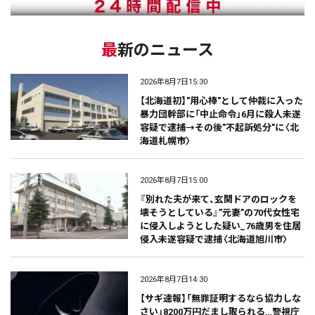
最新のニュース
2026年8月7日15:30
【北海道初】"用心棒"として仲裁に入った
暴力団幹部に「中止命令」6月に殺人未遂
容疑で逮捕→その後"不起訴処分"に〈北
海道札幌市〉
2026年8月7日15:00
『別れた夫が来て、玄関ドアのロックを
壊そうとしている』”元妻”の70代女性宅
に侵入しようとした疑い_76歳男を住居
侵入未遂容疑で逮捕〈北海道旭川市〉
2026年8月7日14:30
【サギ速報】「無罪証明するなら協力しな
さい」8200万円だまし取られる…警視庁