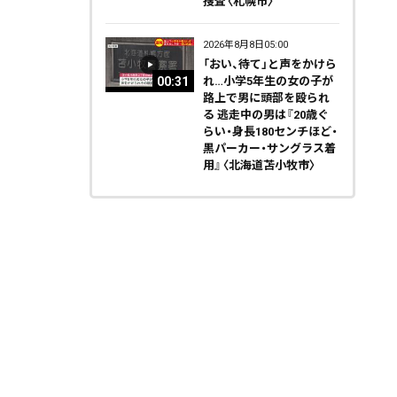
捜査〈札幌市〉
2026年8月8日05:00
「おい、待て」と声をかけら
00:31
れ…小学5年生の女の子が
路上で男に頭部を殴られ
る 逃走中の男は『20歳ぐ
らい・身長180センチほど・
黒パーカー・サングラス着
用』〈北海道苫小牧市〉
天気
コラム・特集