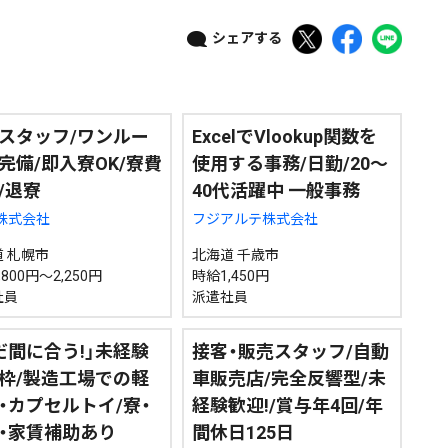
シェアする
ニュース記事を探す
08月05日
08月04日
08月03日
08月02日
スタッフ/ワンルー
ExcelでVlookup関数を
完備/即入寮OK/寮費
使用する事務/日勤/20～
/退寮
40代活躍中 一般事務
政治
道内経済
くらし・医療
エンタメ・スポーツ
ill株式会社
フジアルテ株式会社
 札幌市
北海道 千歳市
800円～2,250円
時給1,450円
道東
全道
道外
社員
派遣社員
だ間に合う!」未経験
接客・販売スタッフ/自動
絞り込み検索
枠/製造工場での軽
車販売店/完全反響型/未
・カプセルトイ/寮・
経験歓迎!/賞与年4回/年
・家賃補助あり
間休日125日