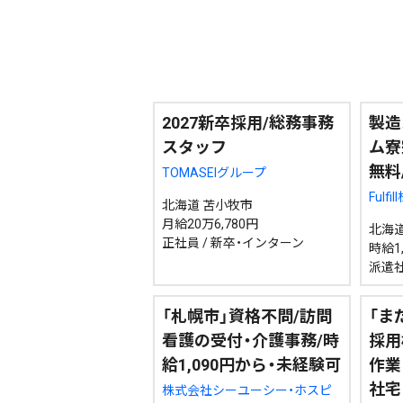
配信日
きのう
08月06日
2027新卒採用/総務事務
製造
スタッフ
ム寮
無料
TOMASEIグループ
カテゴリ
事件・事故
社会
Fulf
北海道 苫小牧市
月給20万6,780円
北海道
正社員 / 新卒・インターン
時給1,
エリア
道北
道央
道南
派遣
「札幌市」資格不問/訪問
「ま
看護の受付・介護事務/時
採用
給1,090円から・未経験可
作業
社宅
株式会社シーユーシー・ホスピ
期間を絞る