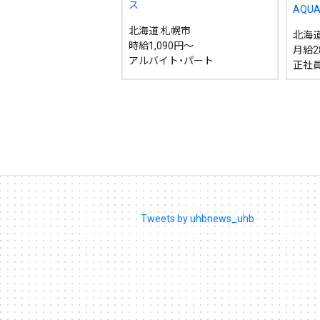
ス
AQU
北海道 札幌市
北海道
時給1,090円～
月給2
カテゴリで絞る
アルバイト・パート
正社
Tweets by uhbnews_uhb