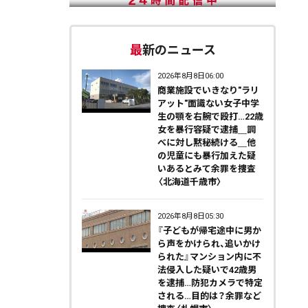
最新のニュース
2026年8月8日06:00
商業施設でいきなり"ラリ
アット"面識ない女子中学
生の顎を右腕で殴打…22歳
女を暴行容疑で逮捕＿調
べに対し黙秘続ける＿他
の児童にも暴行加えた疑
いあるとみて余罪を捜査
〈北海道千歳市〉
2026年8月8日05:30
『子どもが帰宅途中に男か
ら声をかけられ、追いかけ
られた』マンション内に不
法侵入した疑いで42歳男
を逮捕…防犯カメラで特定
される…目的は？余罪など