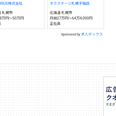
ARIUS株式会社
ネクステージ札幌手稲店
~
 札幌市
北海道 札幌市
8万円～50万円
月給27万円～64万4,000円
地域で絞る
キーワードで
員
正社員
求人ボックス
Sponsored by
検索