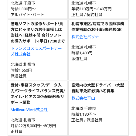
北海道 千歳市
北海道 札幌市
時給1,300円～
年収310万円～340万円
アルバイト・パート
正社員 / 契約社員
管理ソフトの操作サポート!貴
札幌市東区/病院での医師事務
方にピッタリのお仕事探しは
作業補助のお仕事/未経験OK
当社へ! 経験不問!会計ソフト
株式会社パソナ
の導入サポート!平日17:30まで
北海道 札幌市
トランスコスモスパートナー
時給1,400円
ズ株式会社
派遣社員
北海道 札幌市
時給1,550円
派遣社員
受付・事務スタッフ/データ入
空港内の大型ドライバー/大型
力/ワークライフバランス充実/
自動車免許必須/6名募集
ネイル・ピアスOK/通勤便利/サ
株式会社平山
ポート業務
北海道 千歳市
MeilleureVie株式会社
時給1,180円～
北海道 札幌市
正社員 / 派遣社員
月給22万5,000円～50万円
正社員