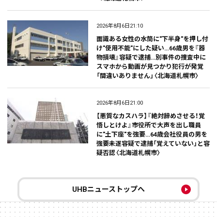
2026年8月6日21:10
面識ある女性の水筒に"下半身"を押し付
け"使用不能"にした疑い…66歳男を『器
物損壊』容疑で逮捕…別事件の捜査中に
スマホから動画が見つかり犯行が発覚
「間違いありません」〈北海道札幌市〉
2026年8月6日21:00
【悪質なカスハラ】『絶対辞めさせる！覚
悟しとけよ』市役所で大声を出し職員
に"土下座"を強要…64歳会社役員の男を
強要未遂容疑で逮捕「覚えていない」と容
疑否認〈北海道札幌市〉
UHBニューストップへ