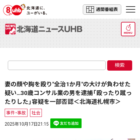
週間番組表
MENU
検索
妻の顔や胸を殴り"全治1か月"の大けが負わせた
疑い…30歳コンサル業の男を逮捕「殴ったり蹴っ
たりした」容疑を一部否認＜北海道札幌市＞
事件・事故
社会
2025年10月17日21:15