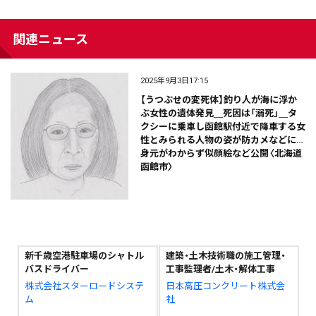
関連ニュース
2025年9月3日17:15
【うつぶせの変死体】釣り人が海に浮か
ぶ女性の遺体発見＿死因は「溺死」＿タ
クシーに乗車し函館駅付近で降車する女
性とみられる人物の姿が防カメなどに…
身元がわからず似顔絵など公開〈北海道
函館市〉
新千歳空港駐車場のシャトル
建築・土木技術職の施工管理・
バスドライバー
工事監理者/土木・解体工事
株式会社スターロードシステ
日本高圧コンクリート株式会
ム
社