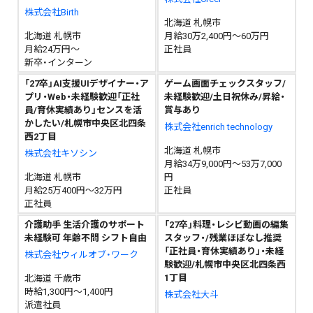
株式会社Birth
北海道 札幌市
北海道 札幌市
月給30万2,400円～60万円
月給24万円～
正社員
新卒・インターン
「27卒」AI支援UIデザイナー・ア
ゲーム画面チェックスタッフ/
プリ・Web・未経験歓迎「正社
未経験歓迎/土日祝休み/昇給・
員/育休実績あり」センスを活
賞与あり
かしたい/札幌市中央区北四条
株式会社enrich technology
西2丁目
北海道 札幌市
株式会社キソシン
月給34万9,000円～53万7,000
北海道 札幌市
円
月給25万400円～32万円
正社員
正社員
介護助手 生活介護のサポート
「27卒」料理・レシピ動画の編集
未経験可 年齢不問 シフト自由
スタッフ・/残業ほぼなし推奨
「正社員・育休実績あり」・未経
株式会社ウィルオブ・ワーク
験歓迎/札幌市中央区北四条西
1丁目
北海道 千歳市
時給1,300円～1,400円
株式会社大斗
派遣社員