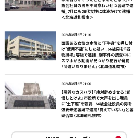
歳会社員の男を不同意わいせつ容疑で逮
捕_7月にも20代女性に体液かけて逮捕
＜北海道札幌市＞
2026年8月6日21:10
面識ある女性の水筒に"下半身"を押し付
け"使用不能"にした疑い…66歳男を『器
物損壊』容疑で逮捕…別事件の捜査中に
スマホから動画が見つかり犯行が発覚
「間違いありません」〈北海道札幌市〉
2026年8月6日21:00
【悪質なカスハラ】『絶対辞めさせる！覚
悟しとけよ』市役所で大声を出し職員
に"土下座"を強要…64歳会社役員の男を
強要未遂容疑で逮捕「覚えていない」と容
疑否認〈北海道札幌市〉