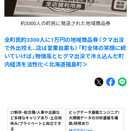
約3300人の町民に発送された地域商品券
全町民約3300人に1万円の地域商品券〈クマ出没
で外出控え…店は営業自粛も〉「町全体の笑顔に続
いていけば」物価高とヒグマ出没で冷え込んだ町
内経済を活性化＜北海道福島町＞
27新卒・総合職/人事や企画な
ビッグデータ基盤エンジニア/
ど多様なキャリアあり・土日祝
大規模データの分析基盤を構
休み/プライベートと両立でき
築/研修あり
る
株式会社Creer