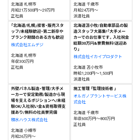
北海道 札幌市
北海道 千歳市
月給21万500円～29万円
月給24万円～
正社員
派遣社員
「北海道/札幌」接客・販売スタ
北海道苫小牧/自動車部品の製
ッフ/未経験歓迎・第二新卒や
造スタッフ大募集!「大手メー
ブランク期間のある方も歓迎
カーでのお仕事です。入社祝金
総額30万円&寮費無料!送迎あ
株式会社エムデジ
り」
北海道 札幌市
株式会社イカイプロダクト
年収300万円
正社員
北海道 苫小牧市
時給1,200円～1,500円
派遣社員
外壁パネル製造・管理/大手メ
施工管理 「監理技術者 」
ーカーで安定勤務/製造から現
オルガノプラントサービス株
場を支えるポジションへ/未経
式会社
験OK/入社祝い金&資格取得支
援あり/無料の社員寮完備
北海道 千歳市
年収600万円～800万円
積水ハウス株式会社
正社員
北海道 小樽市
月給26万円～