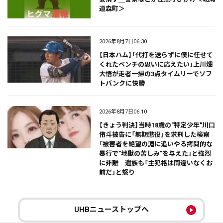
道森町＞
2026年8月7日06:30
【日本ハム】「代打を送らずに僕に任せて
くれたベンチの思いに応えたい」上川畑
大悟が走者一掃の3点タイムリーでソフ
トバンクに快勝
2026年8月7日06:10
【きょう判決】当時18歳の"特定少年"川口
侑斗被告に「無期懲役」を求刑した検察
「被害者を絶望の淵に追いやる拷問的な
暴行で"地獄の苦しみ"を与えた」と強烈
に非難＿遺族も「主犯格は間違いなくお
前だ」と怒り
UHBニューストップへ