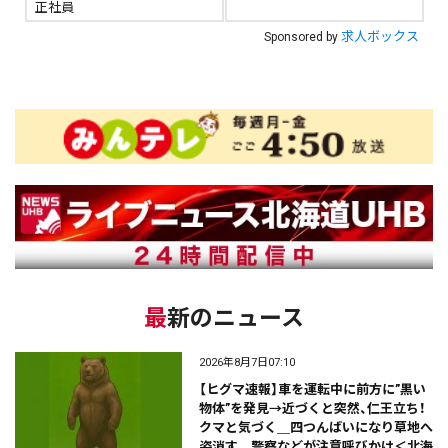
正社員
求人ボックス
Sponsored by
最新のニュース
2026年8月7日07:10
【ヒグマ速報】車を運転中に前方に”黒い
物体”を発見→近づくと突然、仁王立ち！
クマと気づく＿四つんばいになり草地へ
姿消す＿警察などが注意呼びかけ＜北海