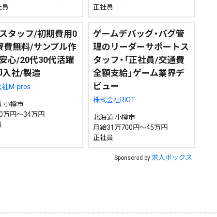
社員
正社員
検索
スタッフ/初期費用0
ゲームデバッグ・バグ管
寮費無料/サンプル作
理のリーダーサポートス
安心/20代30代活躍
タッフ・「正社員/交通費
即入社/製造
全額支給」ゲーム業界デ
ビュー
社M-pros
株式会社RIOT
 小樽市
0万円～34万円
北海道 小樽市
員
月給31万700円～45万円
正社員
求人ボックス
Sponsored by