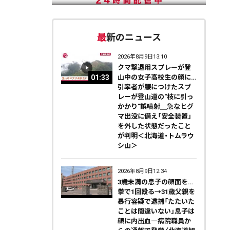
最新のニュース
2026年8月9日13:10
クマ撃退用スプレーが登
01:33
山中の女子高校生の顔に…
引率者が腰につけたスプ
レーが登山道の"枝に引っ
かかり"誤噴射＿急なヒグ
マ出没に備え「安全装置」
を外した状態だったこと
が判明＜北海道・トムラウ
シ山＞
2026年8月9日12:34
3歳未満の息子の顔面を…
拳で1回殴る→31歳父親を
暴行容疑で逮捕「たたいた
ことは間違いない」息子は
顔に内出血―病院職員か