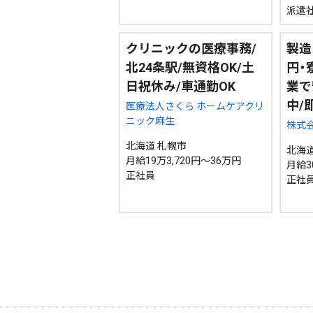
派遣
クリニックの医療事務/
製造
北24条駅/無資格OK/土
円・
日祝休み/車通勤OK
業で
中/
医療法人さくら ホームケアクリ
ニック麻生
株式会
北海道 札幌市
北海道
月給19万3,720円～36万円
月給3
正社員
正社