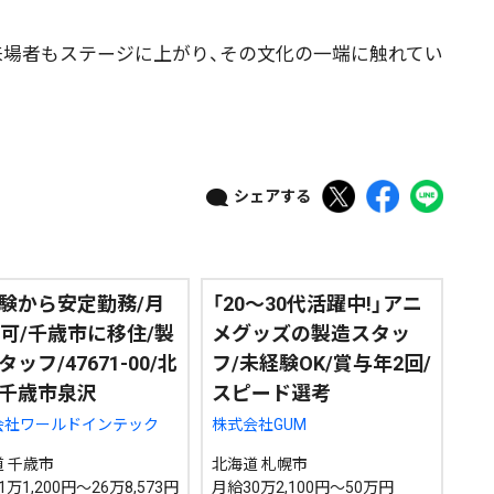
場者もステージに上がり、その文化の一端に触れてい
政治
道内経済
くらし・医療
エンタメ・スポーツ
道東
全道
道外
シェアする
絞り込み検索
験から安定勤務/月
「20～30代活躍中!」アニ
万可/千歳市に移住/製
メグッズの製造スタッ
ッフ/47671-00/北
フ/未経験OK/賞与年2回/
~
千歳市泉沢
スピード選考
会社ワールドインテック
株式会社GUM
地域で絞る
キーワードで
 千歳市
北海道 札幌市
万1,200円～26万8,573円
月給30万2,100円～50万円