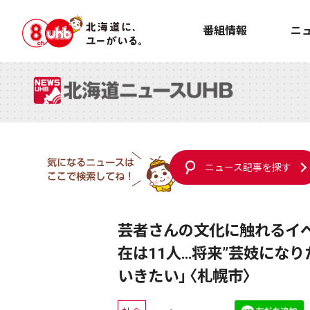
番組情報
ニ
ニュース記事を探す
芸者さんの文化に触れるイベ
在は11人…将来”芸妓にな
いきたい」〈札幌市〉