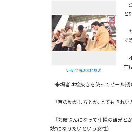
江
と
サ
で
札
在
UHB 北海道文化放送
来場者は栓抜きを使ってビール瓶を
「首の動かし方とか、とてもきれい
「芸妓さんになって札幌の観光とか
妓”になりたいという女性）
配信日
きのう
08月07日