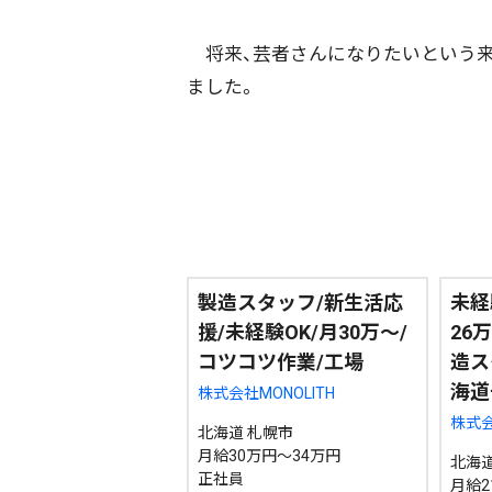
将来、芸者さんになりたいという来
カテゴリ
事件・事故
社会
ました。
エリア
道北
道央
道南
製造スタッフ/新生活応
未経
援/未経験OK/月30万～/
26
期間を絞る
コツコツ作業/工場
造スタ
海道
株式会社MONOLITH
株式
カテゴリで絞る
北海道 札幌市
月給30万円～34万円
北海道
正社員
月給21