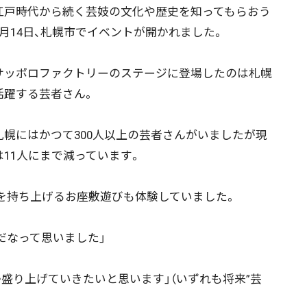
戸時代から続く芸妓の文化や歴史を知ってもらおう
9月14日、札幌市でイベントが開かれました。
ッポロファクトリーのステージに登場したのは札幌
活躍する芸者さん。
幌にはかつて300人以上の芸者さんがいましたが現
は11人にまで減っています。
持ち上げるお座敷遊びも体験していました。
だなって思いました」
ニュース記事を探す
盛り上げていきたいと思います」（いずれも将来”芸
08月06日
08月05日
08月04日
08月03日