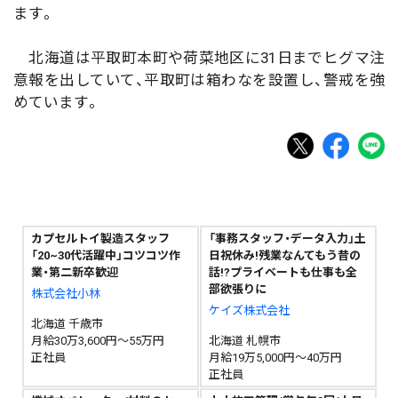
ます。
北海道は平取町本町や荷菜地区に31日までヒグマ注
意報を出していて、平取町は箱わなを設置し、警戒を強
めています。
カプセルトイ製造スタッフ
「事務スタッフ・データ入力」土
「20~30代活躍中」コツコツ作
日祝休み!残業なんてもう昔の
業・第二新卒歓迎
話!?プライベートも仕事も全
部欲張りに
株式会社小林
ケイズ株式会社
北海道 千歳市
月給30万3,600円～55万円
北海道 札幌市
正社員
月給19万5,000円～40万円
正社員