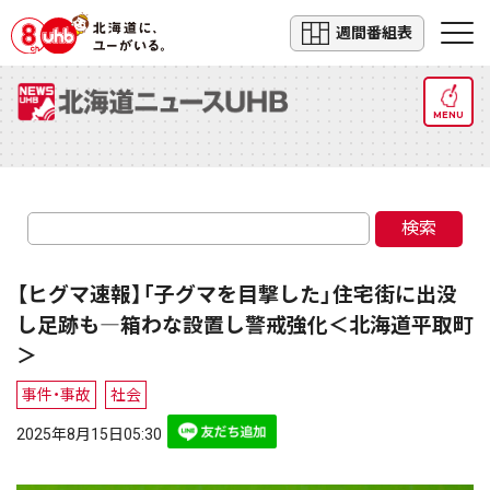
週間番組表
MENU
検索
【ヒグマ速報】「子グマを目撃した」住宅街に出没
し足跡も―箱わな設置し警戒強化＜北海道平取町
＞
事件・事故
社会
2025年8月15日05:30