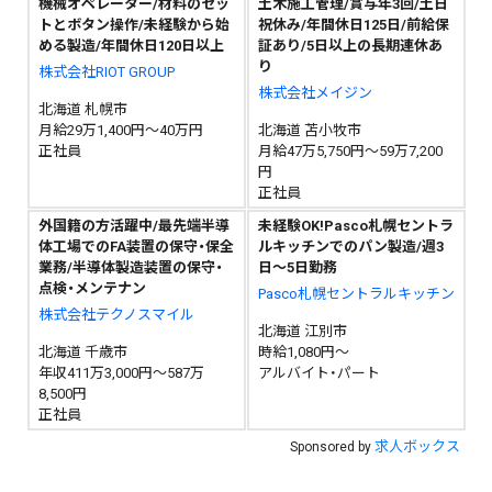
機械オペレーター/材料のセッ
土木施工管理/賞与年3回/土日
トとボタン操作/未経験から始
祝休み/年間休日125日/前給保
める製造/年間休日120日以上
証あり/5日以上の長期連休あ
り
株式会社RIOT GROUP
株式会社メイジン
北海道 札幌市
月給29万1,400円～40万円
北海道 苫小牧市
正社員
月給47万5,750円～59万7,200
円
正社員
外国籍の方活躍中/最先端半導
未経験OK!Pasco札幌セントラ
体工場でのFA装置の保守・保全
ルキッチンでのパン製造/週3
業務/半導体製造装置の保守・
日～5日勤務
点検・メンテナン
Pasco札幌セントラルキッチン
株式会社テクノスマイル
北海道 江別市
北海道 千歳市
時給1,080円～
年収411万3,000円～587万
アルバイト・パート
8,500円
正社員
求人ボックス
Sponsored by