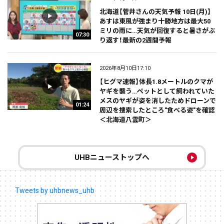
北海道【菅井さんの天気予報 10日(月)】
あすは東風が強まり十勝地方は最大50
ミリの雨に…天気が回復すると暑さがぶ
07:30
り返す！最新の2週間予報
2026年8月10日17:10
【ヒグマ速報】体長1.8メートルのクマが
ヤギを襲う…ペットとして飼われていた
メスのヤギが姿を消したためドローンで
01:24
周辺を捜索したところ"食べる姿"を確認
＜北海道八雲町＞
UHBニューストップへ
Tweets by uhbnews_uhb