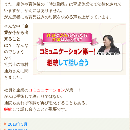
また、産休や育休後の「時短勤務」は育児休業法で法律化されて
いますが、がんにはありません。
がん患者にも育児並みの対策を求める声も上がっています。
そんな中
「企
業が今から出
来ること
は？」
なんな
のでしょう
か？
社労士の市村
通乃さんに聞
きました。
社員と企業の
コミュニケーション
が第一！
がんは手術して終わりではない。
通院もあれば体調が再び悪化することもある。
継続
して話し合うことが重要です。
2019年3月