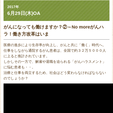
2017年
6月29日(木)OA
がんになっても働けますか？②～No moreがんハ
ラ！働き方改革はいま
医療の進歩により生存率が向上し、がんと共に「働く」時代へ。
仕事をしながら通院するがん患者は、全国で約３２万５０００人
に上ると推計されています。
しかしその一方で、解雇や退職を迫られる「がんハラスメント」
に悩む患者も・・。
治療と仕事を両立するため、社会はどう変わらなければならない
のでしょうか？