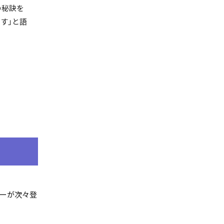
の秘訣を
す」と語
ローが次々登