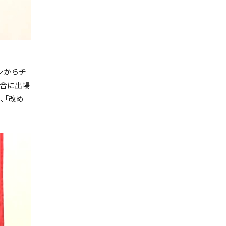
ンからチ
試合に出場
、「改め