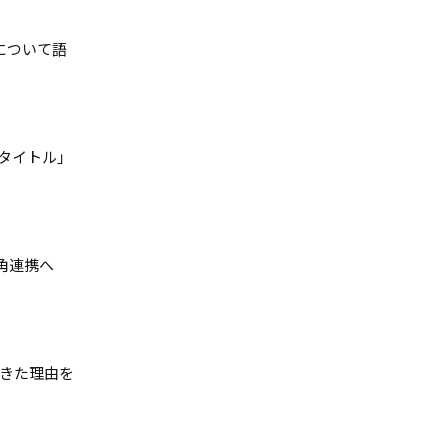
について語
タイトル」
多角連携へ
できた理由を