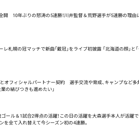
全開 10年ぶりの怒涛の5連勝！川井監督＆荒野選手が5連勝の理由
ーレ札幌の冠マッチで新曲「戴冠」をライブ初披露 「北海道の顔」と「
ープとオフィシャルパートナー契約 選手交流や育成、キャンプなど
企業の結びつきも進めたい」
続ゴール＆1試合2得点の活躍！この日の活躍を大森選手本人が活躍
ンを全て入れ替えて今シーズン初の4連勝。