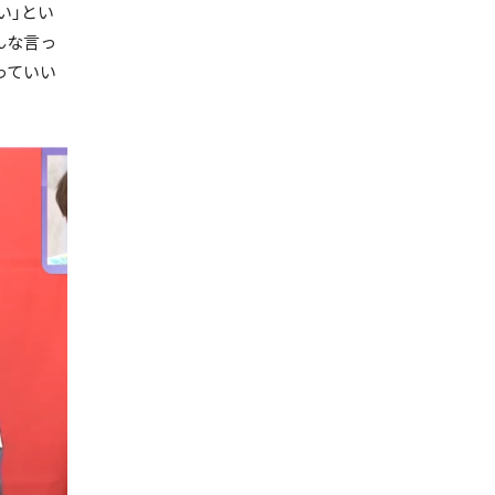
い」とい
んな言っ
っていい