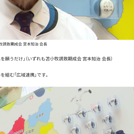
牧誘致期成会 宮本知治 会長
願うだけ」（いずれも苫小牧誘致期成会 宮本知治 会長）
を組む「広域連携」です。