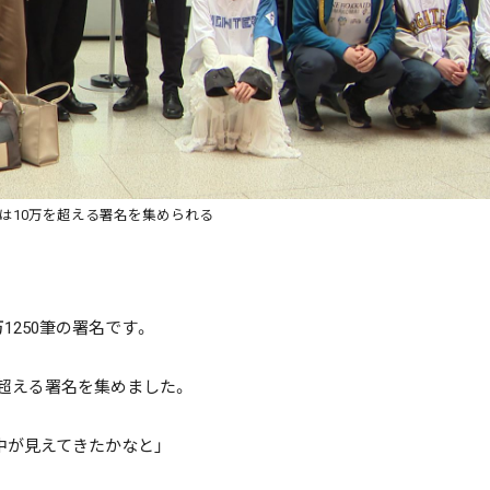
ニュース記事を探す
は10万を超える署名を集められる
1250筆の署名です。
絞り込み検索
超える署名を集めました。
~
中が見えてきたかなと」