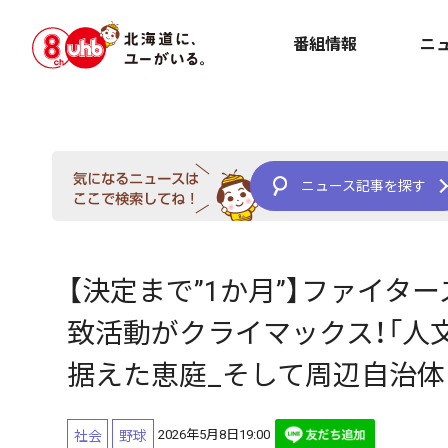
番組情報
ニ
ニュース記事を探す
【決定まで”1か月”】ファイタ
致活動がクライマックス！「人
据えた恵庭_そして周辺自治体
2026年5月8日19:00
社会
野球