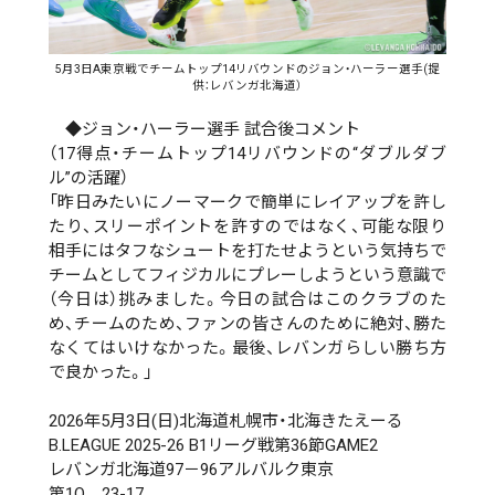
5月3日A東京戦でチームトップ14リバウンドのジョン・ハーラー選手(提
供：レバンガ北海道）
◆ジョン・ハーラー選手 試合後コメント
（17得点・チームトップ14リバウンドの“ダブルダブ
ル”の活躍）
「昨日みたいにノーマークで簡単にレイアップを許し
たり、スリーポイントを許すのではなく、可能な限り
相手にはタフなシュートを打たせようという気持ちで
チームとしてフィジカルにプレーしようという意識で
（今日は）挑みました。今日の試合はこのクラブのた
め、チームのため、ファンの皆さんのために絶対、勝た
なくてはいけなかった。最後、レバンガらしい勝ち方
で良かった。」
2026年5月3日(日)北海道札幌市・北海きたえーる
B.LEAGUE 2025-26 B1リーグ戦第36節GAME2
レバンガ北海道97－96アルバルク東京
第1Q 23-17