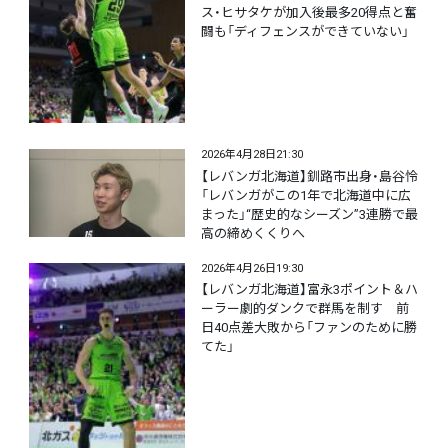
ス・ヒサタケが加入後最多20得点と奮
闘も「ディフェンスができていない」
2026年4月28日21:30
【レバンガ北海道】釧路市出身・島谷怜
「レバンガがこの1年で北海道中に広
まった」“歴史的なシーズン”3連勝で最
高の締めくくりへ
2026年4月26日19:30
【レバンガ北海道】富永3ポイント＆ハ
ーラー劇的ダンクで群馬を制す 前
日40点差大敗から「ファンのために勝
てた」