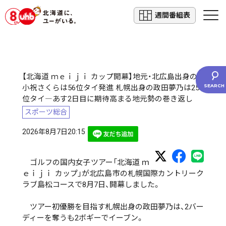
週間番組表
【北海道 ｍｅｉｊｉ カップ開幕】地元・北広島出身の
小祝さくらは56位タイ発進 札幌出身の政田夢乃は25
位タイ―あす2日目に期待高まる地元勢の巻き返し
スポーツ総合
2026年8月7日20:15
ゴルフの国内女子ツアー「北海道 ｍ
ｅｉｊｉ カップ」が北広島市の札幌国際カントリーク
ラブ島松コースで8月7日、開幕しました。
ツアー初優勝を目指す札幌出身の政田夢乃は、2バー
ディーを奪うも2ボギーでイーブン。