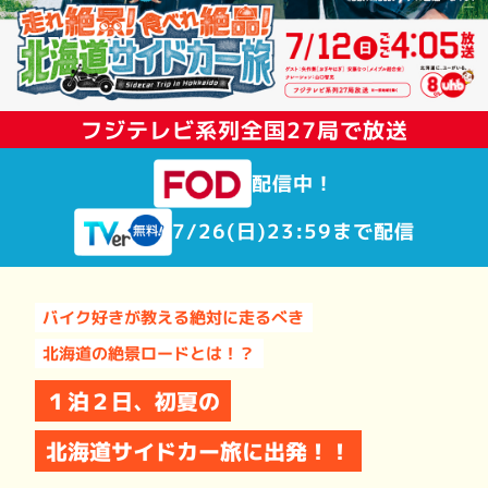
フジテレビ系列全国27局で放送
配信中！
7/26(日)23:59まで配信
バイク好きが教える絶対に走るべき
北海道の絶景ロードとは！？
１泊２日、初夏の
北海道サイドカー旅
に出発！！