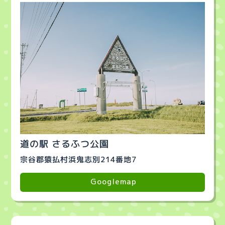
道の駅 さるふつ公園
宗谷郡猿払村浜鬼志別214番地7
Googlemap