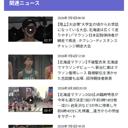
関連ニュース
2026年7月9日08:00
【陸上】大迫傑“大学生の頃からお世話
になっている大会、北海道は広くて走
りやすい”マラソン日本記録保持者が
網走で疾走…ホクレン・ディスタンス
02:37
チャレンジ網走大会
2026年7月6日12:00
【北海道マラソン】不破聖衣来 北海道
でマラソンデビューへ 新谷仁美はマ
ラソン復帰レース 箱根駅伝を沸かせ
た吉田響も出場…招待競技者発表
2026年5月28日20:00
【北海道マラソン2026】JR臨時特急が
今年も運行決定！旭川午前5時18分発
―深川・岩見沢など5か所に停車し午
前6時43分に札幌着＿遠方からの参加
00:47
をサポート
2026年7月5日18:00