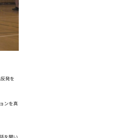
構反発を
ションを真
間話を聞い