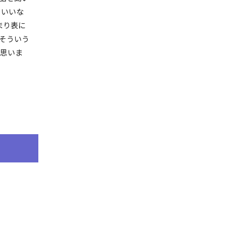
らいいな
まり表に
そういう
と思いま