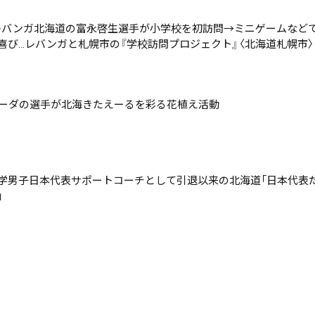
レバンガ北海道の富永啓生選手が小学校を初訪問→ミニゲームなど
喜び…レバンガと札幌市の『学校訪問プロジェクト』〈北海道札幌市〉
ラーダの選手が北海きたえーるを彩る花植え活動
学男子日本代表サポートコーチとして引退以来の北海道「日本代表
」