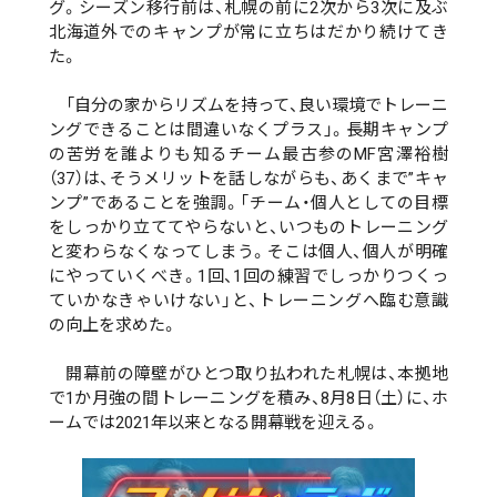
グ。シーズン移行前は、札幌の前に2次から3次に及ぶ
北海道外でのキャンプが常に立ちはだかり続けてき
た。
「自分の家からリズムを持って、良い環境でトレーニ
ングできることは間違いなくプラス」。長期キャンプ
の苦労を誰よりも知るチーム最古参のMF宮澤裕樹
（37）は、そうメリットを話しながらも、あくまで”キャ
ンプ”であることを強調。「チーム・個人としての目標
をしっかり立ててやらないと、いつものトレーニング
と変わらなくなってしまう。そこは個人、個人が明確
にやっていくべき。1回、1回の練習でしっかりつくっ
ていかなきゃいけない」と、トレーニングへ臨む意識
の向上を求めた。
開幕前の障壁がひとつ取り払われた札幌は、本拠地
で1か月強の間トレーニングを積み、8月8日（土）に、ホ
ームでは2021年以来となる開幕戦を迎える。