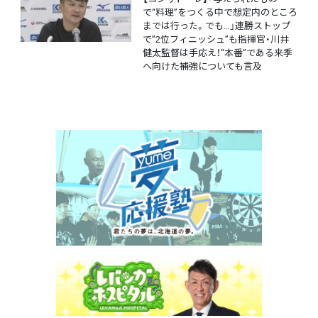
で“料理”をつくる中で想定内のところ
までは行った。でも…」連勝ストップ
で”2位フィニッシュ”も指揮官・川井
健太監督は手応え！“本番”である来季
へ向けた補強についても言及