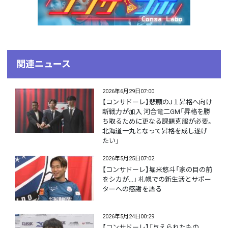
関連ニュース
2026年6月29日07:00
【コンサドーレ】悲願のJ１昇格へ向け
新戦力が加入 河合竜二GM「昇格を勝
ち取るために更なる課題克服が必要。
北海道一丸となって昇格を成し遂げ
たい」
2026年5月25日07:02
【コンサドーレ】堀米悠斗「家の目の前
をシカが…」 札幌での新生活とサポー
ターへの感謝を語る
2026年5月24日00:29
【コンサドーレ】「与えられたもの