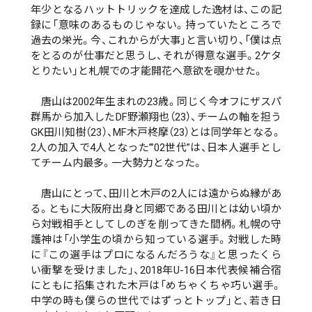
年少となるハットトリックを達成した逸材は、この記
録に「意味のあるものじゃない。持っていたところで
過去の栄光。今、これからが大事」と言い切り、「僕は点
をとるのが仕事だと思うし、それが得意な選手。2ケタ
とりたい」と札幌での才能開花へ意欲を覗かせた。
唐山は2002年生まれの23歳。同じく今オフにザスパ
群馬から加入したDF野瀬翔也（23）、チームの軸を担う
GK田川知樹（23）、MF木戸柊摩（23）とは同学年となる。
2人の加入で4人となった”’02世代”は、日本人選手とし
てチーム内最多。一大勢力となった。
唐山にとって、田川と木戸の2人には遠からぬ縁があ
る。ともに大阪府出身と同郷である田川とは幼い頃か
ら対戦相手としてしのぎを削ってきた間柄。札幌の守
護神は「小学生の頃から知っている選手。対戦した時
に『この選手はプロになるんだろうな』と思ったくら
い衝撃を受けました」、2018年U-16日本代表候補合宿
にともに招集された木戸は「めちゃくちゃ巧い選手。
中学の時も僕らの世代ではずっとトップ」と、若き日