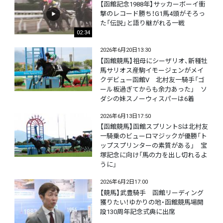
【函館記念1988年】サッカーボーイ衝
撃のレコード勝ち！G1馬4頭がそろっ
た「伝説」と語り継がれる一戦
02:34
2026年6月20日13:30
【函館競馬】祖母にシーザリオ、新種牡
馬サリオス産駒イモージェンがメイ
クデビュー函館V 北村友一騎手「ゴ
ール板過ぎてからも余力あった」 ソ
ダシの妹スノーウィスパーは6着
2026年6月13日17:50
【函館競馬】函館スプリントSは北村友
一騎乗のビューロマジックが優勝「ト
ップスプリンターの素質がある」 宝
塚記念に向け「馬の力を出し切れるよ
うに」
2026年6月2日17:00
【競馬】武豊騎手 函館リーディング
獲りたい！ゆかりの地・函館競馬場開
設130周年記念式典に出席