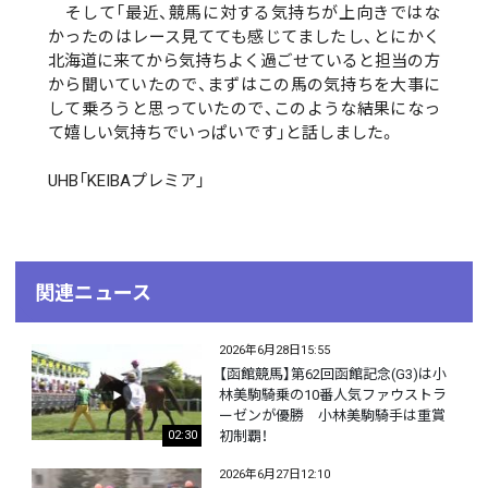
そして「最近、競馬に対する気持ちが上向きではな
かったのはレース見てても感じてましたし、とにかく
北海道に来てから気持ちよく過ごせていると担当の方
から聞いていたので、まずはこの馬の気持ちを大事に
して乗ろうと思っていたので、このような結果になっ
て嬉しい気持ちでいっぱいです」と話しました。
UHB「KEIBAプレミア」
関連ニュース
2026年6月28日15:55
【函館競馬】第62回函館記念(G3)は小
林美駒騎乗の10番人気ファウストラ
ーゼンが優勝 小林美駒騎手は重賞
初制覇！
02:30
2026年6月27日12:10