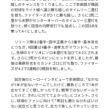
越しのチャンスをつくりました。ここで奈良間が隅田
の初球をライト線へ運ぶ勝ち越しのタイムリー二塁打
を放ち、ファイターズが2-1と勝ち越し。さらに2死二
塁から水野がセンターオーバーのタイムリー三塁打を
放つと、続く田宮の内野安打でも加点し、この回3点を
奪って4-1としました。
リリーフ陣は2番手・田中正義から3番手・島本浩也
とつなぎ、9回裏は4番手・達孝太がマウンドへ。しか
し、先頭のカナリオにソロ本塁打を浴びて4-2とされま
す。さらに2死からネビンにヒットを許しましたが、最
後は桑原将志をセカンドゴロに打ち取り、ファイター
ズが4-2で3連戦の2戦目を制しました。
試合後のヒーローインタビューで奈良間は、「なかな
か1本が出ないゲームでしたけど、勝負どころで1本が
出せてすごく嬉しかったです。簡単ではないボールで
したけど、きれいに打ててよかった」とコメント。さら
に、球場のファンに向けて「明日も勝たなければいけ
ない試合だと思うので、全力で楽しんでやっていきた