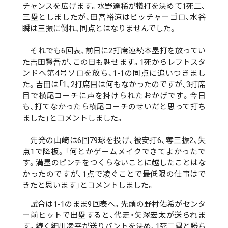
チャンスを広げます。水野達稀が犠打を決めて1死二、
三塁としましたが、田宮裕涼はピッチャーゴロ、水谷
瞬は三振に倒れ、同点とはなりませんでした。
それでも6回表、前日に2打席連続本塁打を放ってい
た吉田賢吾が、この日も魅せます。1死からレフトスタ
ンドへ第4号ソロを放ち、1-1の同点に追いつきまし
た。吉田は「1、2打席目は何もなかったのですが、3打席
目で横尾コーチに声を掛けられたおかげです。今日
も、打てなかったら横尾コーチのせいだと思って打ち
ました」とコメントしました。
先発の山崎は6回79球を投げ、被安打6、奪三振2、失
点1で降板。「何とかゲームメイクできてよかったで
す。満塁のピンチをつくらないことに越したことはな
かったのですが、1点で凌ぐことで最低限の仕事はで
きたと思います」とコメントしました。
試合は1-1のまま9回表へ。先頭の野村佑希がセンタ
ー前ヒットで出塁すると、代走・矢澤宏太が送られま
す。続く細川凌平が送りバントを決め、1死二塁と勝ち