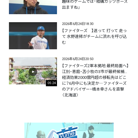
趣味のゲームでは「結構ガッツポーズ
出ますね」
2026年6月24日18:30
【ファイターズ 】送って 打って 走っ
て 水野達稀がチームに流れを呼び込
む
2026年6月24日20:50
【ファイターズ2軍本拠地 最終局面へ】
江別・恵庭・苫小牧の3市が最終候補…
経済効果2000億円超の移転先はどこ
に？6月中にも決定か―ファイターズ
05:24
のアドバイザー・橋本幸さんを直撃
〈北海道〉