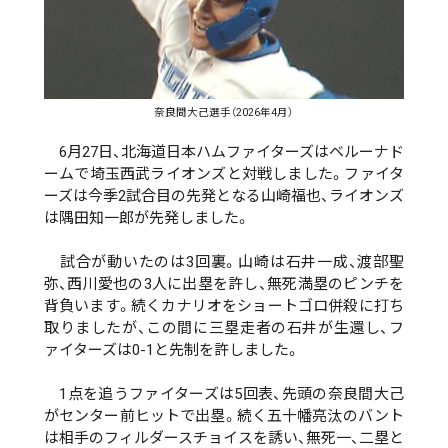
奈良間大己選手（2026年4月）
6月27日、北海道日本ハムファイターズはベルーナド
ームで埼玉西武ライオンズと対戦しました。ファイタ
ーズは今季2試合目の先発となる山崎福也、ライオンズ
は隅田知一郎が先発しました。
試合が動いたのは3回裏。山崎は石井一成、渡部聖
弥、西川愛也の3人に出塁を許し、無死満塁のピンチを
背負います。続くカナリオをショートゴロ併殺に打ち
取りましたが、この間に三塁走者の石井が生還し、フ
ァイターズは0-1と先制を許しました。
1点を追うファイターズは5回表、先頭の奈良間大己
がセンター前ヒットで出塁。続く五十幡亮汰のバント
は相手のフィルダースチョイスを誘い、無死一、二塁と