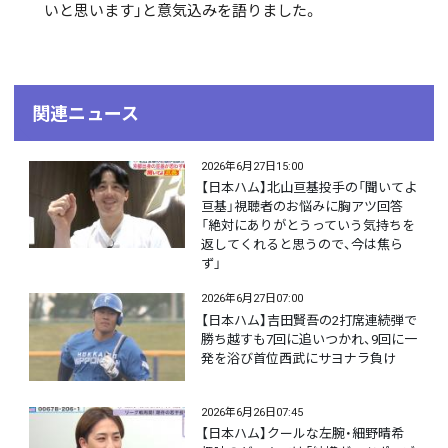
いと思います」と意気込みを語りました。
関連ニュース
2026年6月27日15:00
【日本ハム】北山亘基投手の「聞いてよ
亘基」視聴者のお悩みに胸アツ回答
「絶対にありがとうっていう気持ちを
返してくれると思うので、今は焦ら
ず」
2026年6月27日07:00
【日本ハム】吉田賢吾の2打席連続弾で
勝ち越すも7回に追いつかれ、9回に一
発を浴び首位西武にサヨナラ負け
2026年6月26日07:45
【日本ハム】クールな左腕・細野晴希