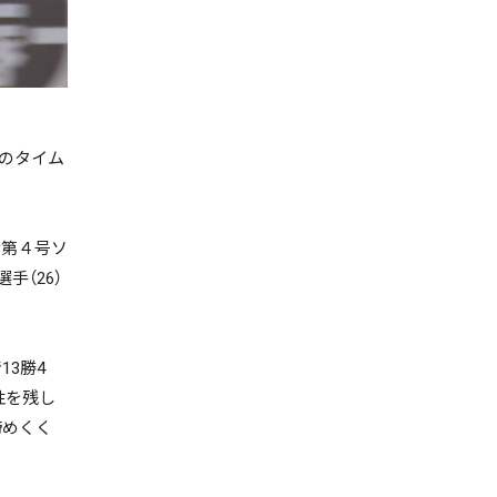
）のタイム
む第４号ソ
（26）
3勝4
性を残し
締めくく