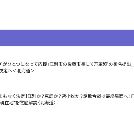
チがひとつになって応援」江別市の後藤市長に"6万筆超"の署名提出
月決定へ＜北海道＞
まもなく決定】江別か？恵庭か？苫小牧か？誘致合戦は最終局面へ！
現在地”を徹底解説〈北海道〉