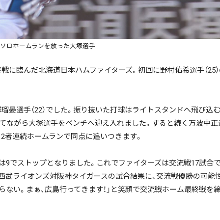
号ソロホームランを放った大塚選手
絞り込み検索
戦に臨んだ北海道日本ハムファイターズ。初回に野村佑希選手（25
~
瑠晏選手（22）でした。振り抜いた打球はライトスタンドへ飛び込
てながら大塚選手をベンチへ迎え入れました。すると続く万波中正選手
で絞る
2者連続ホームランで同点に追いつきます。
9でストップとなりました。これでファイターズは交流戦17試合で1
れる西武ライオンズ対阪神タイガースの試合結果に、交流戦優勝の可能
検索
らない。まぁ、広島行ってきます！」と笑顔で交流戦ホーム最終戦を