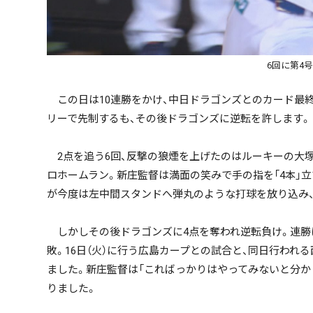
ハッシュタグ
6回に第4
この日は10連勝をかけ、中日ドラゴンズとのカード最終
リーで先制するも、その後ドラゴンズに逆転を許します。
期間を絞る
2点を追う6回、反撃の狼煙を上げたのはルーキーの大塚
ロホームラン。新庄監督は満面の笑みで手の指を「4本」立
キーワード
が今度は左中間スタンドへ弾丸のような打球を放り込み、
しかしその後ドラゴンズに4点を奪われ逆転負け。連勝は
敗。16日（火）に行う広島カープとの試合と、同日行わ
ました。新庄監督は「こればっかりはやってみないと分か
りました。