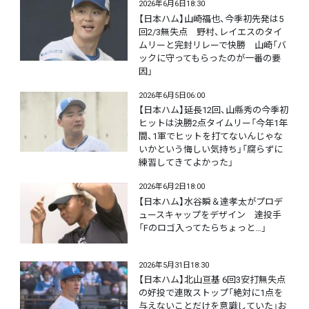
2026年6月6日18:30
【日本ハム】山崎福也、今季初先発は5
回2/3無失点 野村、レイエスのタイ
ムリーと完封リレーで快勝 山崎「バ
ックに守ってもらったのが一番の要
因」
2026年6月5日06:00
【日本ハム】延長12回、山縣秀の今季初
ヒットは決勝2点タイムリー「今年1年
間、1軍でヒットを打てないんじゃな
いかという悔しい気持ち」「腐らずに
練習してきてよかった」
2026年6月2日18:00
【日本ハム】水谷瞬＆達孝太がプロデ
ュースキャップをデザイン 達投手
「Fのロゴ入ってたらちょっと…」
2026年5月31日18:30
【日本ハム】北山亘基 6回3安打無失点
の好投で連敗ストップ「絶対に1点を
与えないことだけを意識していた」お