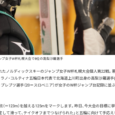
ャンプ女子W杯札幌大会で8位の高梨沙羅選手
われたノルディックスキーのジャンプ女子W杯札幌大会個人第22戦。
ミラノ・コルティナ五輪日本代表で北海道上川町出身の高梨沙羅選手(
ニカ・プレブツ選手（20＝スロベニア）が女子のW杯ジャンプ台記録に並ぶ1
＝123m）を越える125mをマークします。昨日、今大会の目標に
安定して滑って、テイクオフまでつなげられた」と五輪に向けて手応え