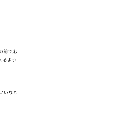
」
の前で応
えるよう
ばいいなと