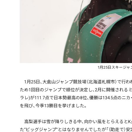
1月25日スキージ
1月25日、大倉山ジャンプ競技場（北海道札幌市）で行
ため1回目のジャンプで順位が決定し、2月に開催される
ラレ)が111.7点で日本勢最高の8位、優勝は134.5点の
を飛び、今季13勝目を挙げました。
高梨選手は雪が降りしきる中、向かい風をとらえるとK点（
た“ビッグジャンプ”とはなりませんでしたが「（助走で）