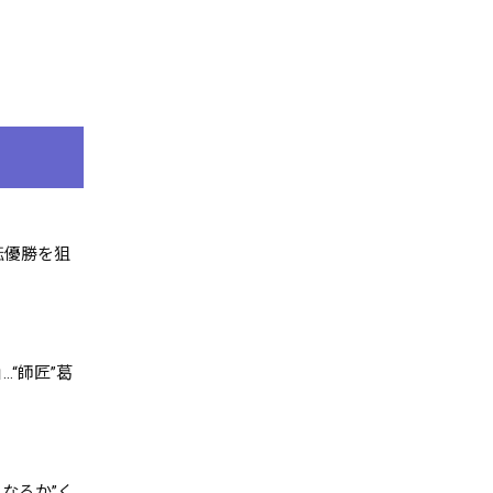
転優勝を狙
“師匠”葛
になるか”く