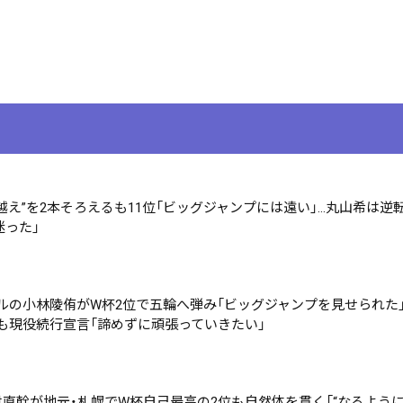
越え”を2本そろえるも11位「ビッグジャンプには遠い」…丸山希は逆
迷った」
ルの小林陵侑がW杯2位で五輪へ弾み「ビッグジャンプを見せられた」…
も現役続行宣言「諦めずに頑張っていきたい」
中村直幹が地元・札幌でW杯自己最高の2位も自然体を貫く「“なるよう