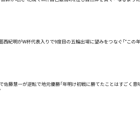
ド葛西紀明がW杯代表入りで9度目の五輪出場に望みをつなぐ「“この
初戦で佐藤慧一が逆転で地元優勝「年明け初戦に勝てたことはすごく意
ず