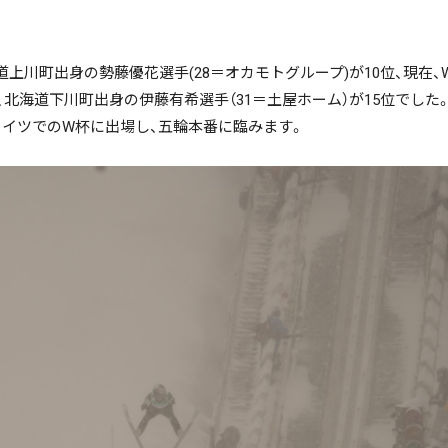
川町出身の勢藤優花選手(28＝オカモトグループ)が10位、現在、
位、北海道下川町出身の伊藤有希選手（31＝土屋ホーム）が15位でした
イツでのW杯に出場し、五輪本番に臨みます。
ニュース記事を探す