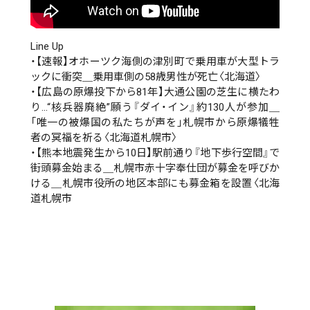
Line Up
・【速報】オホーツク海側の津別町で乗用車が大型トラ
ックに衝突＿乗用車側の58歳男性が死亡〈北海道〉
・【広島の原爆投下から81年】大通公園の芝生に横たわ
り…“核兵器廃絶”願う『ダイ・イン』約130人が参加＿
「唯一の被爆国の私たちが声を」札幌市から原爆犠牲
者の冥福を祈る〈北海道札幌市〉
・【熊本地震発生から10日】駅前通り『地下歩行空間』で
街頭募金始まる＿札幌市赤十字奉仕団が募金を呼びか
ける＿札幌市役所の地区本部にも募金箱を設置〈北海
道札幌市