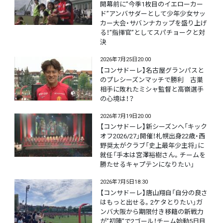
開幕前に”今季1枚目のイエローカー
ド”アンバサダーとして少年少女サッ
カー大会・サバンナカップを盛り上げ
る！”指揮官”としてスパチョークと対
決
2026年7月25日20:00
【コンサドーレ】名古屋グランパスと
のプレシーズンマッチで勝利 古巣
相手に敗れたミシャ監督と高嶺選手
の心境は！？
2026年7月19日20:00
【コンサドーレ】新シーズンへ「キック
オフ2026/27」開催！札幌出身22歳・西
野奨太がクラブ「史上最年少主将」に
就任「手本は宮澤裕樹さん。チームを
勝たせるキャプテンになりたい」
2026年7月5日18:30
【コンサドーレ】唐山翔自「自分の良さ
はもっと出せる。2ケタとりたい」ガ
ンバ大阪から期限付き移籍の新戦力
が”初陣”で2ゴール！チーム始動5日目