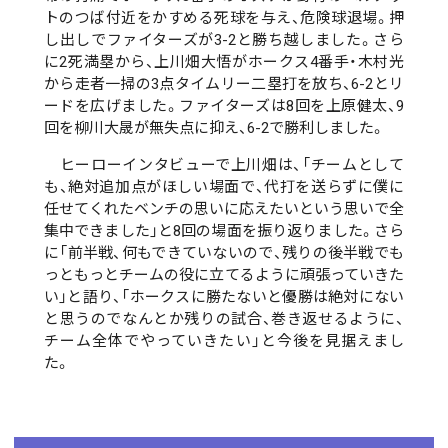
トのつば付近をかすめる死球を与え、危険球退場。押
し出しでファイターズが3-2と勝ち越しました。さら
に2死満塁から、上川畑大悟がホークス4番手・木村光
から走者一掃の3点タイムリー二塁打を放ち、6-2とリ
ードを広げました。ファイターズは8回を上原健太、9
回を柳川大晟が無失点に抑え、6-2で勝利しました。
ヒーローインタビューで上川畑は、「チームとして
も、絶対追加点がほしい場面で、代打を送らずに僕に
任せてくれたベンチの思いに応えたいという思いで全
集中できました」と8回の場面を振り返りました。さら
に「前半戦、何もできていないので、残りの後半戦でも
っともっとチームの役に立てるように頑張っていきた
い」と語り、「ホークスに勝たないと優勝は絶対にない
と思うのでなんとか残りの試合、巻き返せるように、
チーム全体でやっていきたい」と今後を見据えまし
た。