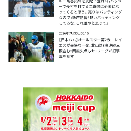
キー常谷拓輝を支配下登録「右バッタ
ーで長打を打てる二遊間は必要にな
ってくると思う。売りはバッティング
なので」新庄監督「良いバッティング
してるな、これ誰やと思って」
2026年7月30日06:15
【日本ハム】オールスター第2戦 レイ
エスが豪快な一発、北山は3者連続三
振含む2回無失点もセ・リーグが打撃
戦を制す