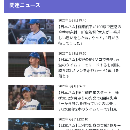
関連ニュース
2026年8月2日19:40
【日本ハム】有原航平が100球で圧巻の
今季初完封 新庄監督「本人が一番苦
しい思いをしたね。やっと。3月から
待ってました」
2026年8月1日19:50
【日本ハム】水野の8号ソロで先制、万
波のタイムリーでリードするも9回に
勝ち越し2ランを浴びカード2戦目を
落とす
2026年8月1日06:30
【日本ハム】後半戦白星スタート 達
孝太、2か月ぶりの先発で6回無失点
「一から試合を作っていくのは楽し
い」水野は2本のタイムリーで3打点
2026年7月31日22:10
【日本ハム】江別市出身の育成1位ルー