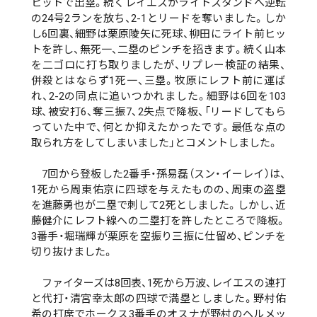
ヒットで出塁。続くレイエスがライトスタンドへ逆転
の24号2ランを放ち、2-1とリードを奪いました。しか
し6回裏、細野は栗原陵矢に死球、柳田にライト前ヒッ
トを許し、無死一、二塁のピンチを招きます。続く山本
を二ゴロに打ち取りましたが、リプレー検証の結果、
併殺とはならず1死一、三塁。牧原にレフト前に運ば
れ、2-2の同点に追いつかれました。細野は6回を103
球、被安打6、奪三振7、2失点で降板、「リードしてもら
っていた中で、何とか抑えたかったです。最低な点の
取られ方をしてしまいました」とコメントしました。
7回から登板した2番手・孫易磊（スン・イーレイ）は、
1死から周東佑京に四球を与えたものの、周東の盗塁
を進藤勇也が二塁で刺して2死としました。しかし、近
藤健介にレフト線への二塁打を許したところで降板。
3番手・堀瑞輝が栗原を空振り三振に仕留め、ピンチを
切り抜けました。
ファイターズは8回表、1死から万波、レイエスの連打
と代打・清宮幸太郎の四球で満塁としました。野村佑
希の打席でホークス3番手のオスナが野村のヘルメッ