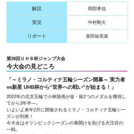
解説
岡部孝信
実況
中村剛大
リポート
柴田祐里菜
第38回ＵＨＢ杯ジャンプ大会
今大会の見どころ
「～ミラノ・コルティナ五輪シーズン開幕～ 実力者
vs新星 UHB杯から“世界への戦い”が始まる！」
2022年の北京五輪で小林陵侑が金・銀2つのメダルを獲得し
てから3年半―。
いよいよ来年2月に開催されるミラノ・コルティナ五輪シー
ズンが到来！
今大会はオリンピックシーズンの幕開けを告げる大注目の
一戦。