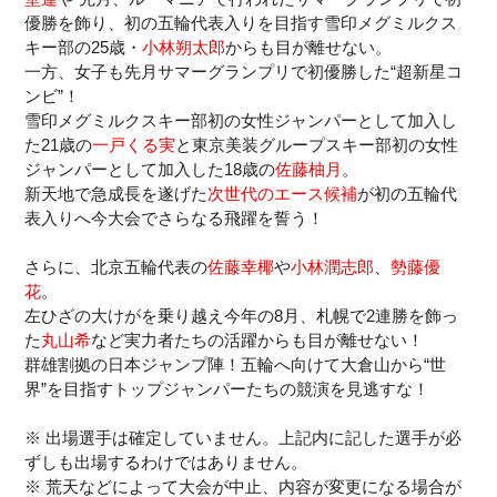
優勝を飾り、初の五輪代表入りを目指す雪印メグミルクス
キー部の25歳・
小林朔太郎
からも目が離せない。
一方、女子も先月サマーグランプリで初優勝した“超新星コ
ンビ”！
雪印メグミルクスキー部初の女性ジャンパーとして加入し
た21歳の
一戸くる実
と東京美装グループスキー部初の女性
ジャンパーとして加入した18歳の
佐藤柚月
。
新天地で急成長を遂げた
次世代のエース候補
が初の五輪代
表入りへ今大会でさらなる飛躍を誓う！
さらに、北京五輪代表の
佐藤幸椰
や
小林潤志郎
、
勢藤優
花
。
左ひざの大けがを乗り越え今年の8月、札幌で2連勝を飾っ
た
丸山希
など実力者たちの活躍からも目が離せない！
群雄割拠の日本ジャンプ陣！五輪へ向けて大倉山から“世
界”を目指すトップジャンパーたちの競演を見逃すな！
※ 出場選手は確定していません。上記内に記した選手が必
ずしも出場するわけではありません。
※ 荒天などによって大会が中止、内容が変更になる場合が