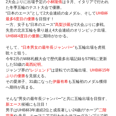
2大会ぶりに出場予定の
小林陵侑
は９月、イタリアで行われ
た冬季五輪のテスト大会で優勝。
“日本のエース”として2大会連続の金メダル、そして
UHB杯
最多6度目の優勝
を目指す！
一方、女子も“日本のエース”
髙梨沙羅
が2大会ぶりに参戦。
失意の北京五輪を乗り越え4大会連続のオリンピック出場、
UHB杯4度目の優勝
に期待がかかる。
そして、
“日本男女の最年長ジャンパー”
も五輪出場を虎視
眈々と狙う。
今年2月のW杯札幌大会で歴代最多出場記録を579戦に更新
した53歳の
葛西紀明。
ジャンプ界の
“レジェンド”
は逆転での五輪出場、
UHB杯15年
ぶりの優勝
を見据える。
その愛弟子、31歳になった
伊藤有希
も五輪初のメダル獲得
へ期待が高まる。
そんな“男女の最年長ジャンパー”と共に五輪出場を目指す、
新エース
候補にも注目！
男子はUHB杯3年連続2位と成長著しい24歳の“ホープ”
二階
堂蓮
や 先月、ルーマニアで行われたサマーグランプリで初