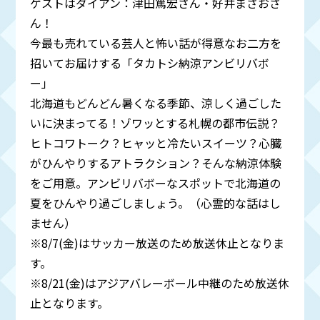
ゲストはダイアン：津田篤宏さん・好井まさおさ
ん！
今最も売れている芸人と怖い話が得意なお二方を
招いてお届けする「タカトシ納涼アンビリバボ
ー」
北海道もどんどん暑くなる季節、涼しく過ごした
いに決まってる！ゾワッとする札幌の都市伝説？
ヒトコワトーク？ヒャッと冷たいスイーツ？心臓
がひんやりするアトラクション？そんな納涼体験
をご用意。アンビリバボーなスポットで北海道の
夏をひんやり過ごしましょう。（心霊的な話はし
ません）
※8/7(金)はサッカー放送のため放送休止となりま
す。
※8/21(金)はアジアバレーボール中継のため放送休
止となります。