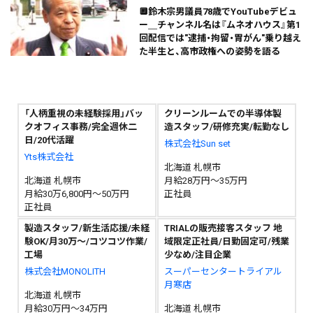
🔲鈴木宗男議員78歳でYouTubeデビュ
ー＿チャンネル名は『ムネオハウス』第1
回配信では"逮捕・拘留・胃がん"乗り越え
た半生と、高市政権への姿勢を語る
「人柄重視の未経験採用」バッ
クリーンルームでの半導体製
クオフィス事務/完全週休二
造スタッフ/研修充実/転勤なし
日/20代活躍
株式会社Sun set
Yts株式会社
北海道 札幌市
北海道 札幌市
月給28万円～35万円
月給30万6,800円～50万円
正社員
正社員
製造スタッフ/新生活応援/未経
TRIALの販売接客スタッフ 地
験OK/月30万～/コツコツ作業/
域限定正社員/日勤固定可/残業
工場
少なめ/注目企業
株式会社MONOLITH
スーパーセンタートライアル
月寒店
北海道 札幌市
月給30万円～34万円
北海道 札幌市