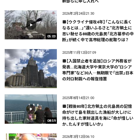
幹部らに申し入れへ
2026年2月24日21:30
🔲【ウクライナ侵攻4年】「こんなに長く
なるとは…」“遠いふるさと”北方領土に
思い馳せる88歳の元島民「北方墓参の中
05:03
断」が続く中で高市総理の舵取りは？
2025年11月12日07:09
🔲【入国禁止者を追加】ロシア外務省が
発表…北海道大学や東京大学の”ロシア
専門家”など30人―無期限で「出禁」日本
の対ロ制裁への報復措置
2025年8月14日21:00
🔲【戦後80年】北方領土の元島民の記憶
命がけで島を脱出した漁船が大しけに
持ち出した家財道具を海に「命が惜しい
08:59
か、たんすが惜しいか」
2026年3月12日06:10