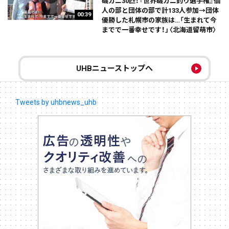
磯ガニ30匹！『世界磯ガニ釣り選手権』個
人の部と団体の部で計133人参加→団体
00:39
優勝した札幌市の家族は…「生まれて今
までで一番幸せです！」〈北海道留萌市〉
UHBニューストップへ
Tweets by uhbnews_uhb