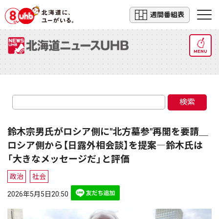
週間番組表
MENU
検索
鈴木宗男氏がロシア側に"北方墓参"再開を要請＿
ロシア側から【日露外相会談】を提案―鈴木氏は
「大きなメッセージだ」と評価
政治
社会
2026年5月5日20:50