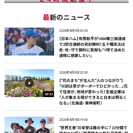
最新のニュース
2026年8月9日20:50
【日本ハム】有原航平が1000奪三振達成
で2試合連続の完封勝利！五十幡亮汰は
走・攻・守で勝利に貢献も「1球で決めた
達稀に感謝したい」
2026年8月9日20:00
【”花のまち”が生んだ”人のつながり”】
「以前は草がボーボーでひどかった…」花
で住民が、地域が変わった！支援企業は
03:32
「人が集まる場ができると日本は明るく
なる」〈北海道・東神楽町〉
2026年8月9日19:00
”世界王者”の栄誉は誰の手に？22分間で