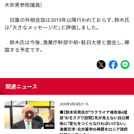
木宗男参院議員）
日露の外相会談は2019年以降行われておらず、鈴木氏
は「大きなメッセージだ」と評価しました。
鈴木氏は今後、漁業庁幹部や前・駐日大使と面会し、帰
国する予定です。
関連ニュース
2026年5月4日21:15
🔲【鈴木宗男氏が"ウクライナ侵攻後4度
目”のモスクワ訪問】先が見えない日ロ関
係に「変化をつくらなければいけない」
00:50
漁業交渉・北方墓参の再開をロシア政府