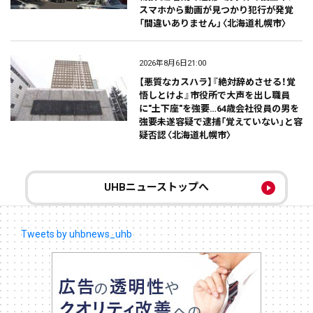
スマホから動画が見つかり犯行が発覚
「間違いありません」〈北海道札幌市〉
2026年8月6日21:00
【悪質なカスハラ】『絶対辞めさせる！覚
悟しとけよ』市役所で大声を出し職員
に"土下座"を強要…64歳会社役員の男を
強要未遂容疑で逮捕「覚えていない」と容
疑否認〈北海道札幌市〉
UHBニューストップへ
Tweets by uhbnews_uhb