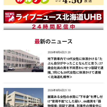
最新のニュース
2026年8月6日21:20
地下鉄車内で10代女性に体液かける『た
ぶん自分がやったことなんだと思う』27
歳会社員の男を不同意わいせつ容疑で逮
捕_7月にも20代女性に体液かけて逮捕
＜北海道札幌市＞
2026年8月6日21:10
面識ある女性の水筒に"下半身"を押し付
け"使用不能"にした疑い…66歳男を『器
物損壊』容疑で逮捕…別事件の捜査中に