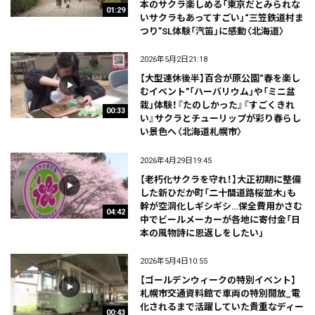
本のサクラ楽しめる「東京だとみられな
01:29
いサクラもあってすごい」“三笠鉄道村ま
つり”SL体験「汽笛」に感動〈北海道〉
2026年5月2日21:18
【大型連休後半】百合が原公園“春を楽し
むイベント”「ハーバリウム」や「ミニ盆
栽」体験！『たのしかった』『すごくきれ
00:33
い』サクラとチューリップが彩り春らし
い景色へ〈北海道札幌市〉
2026年4月29日19:45
【老朽化サクラを守れ！】大正初期に整備
した新ひだか町「二十間道路桜並木」も
幹が空洞化しギシギシ…保全費用かさむ
04:42
中でビールメーカーが各地に寄付金「日
本の風物詩に恩返しをしたい」
2026年5月4日10:55
【ゴールデンウィークの特別イベント】
札幌市交通資料館で車両の特別開放_電
化されるまで活躍していた貴重なディー
00:43