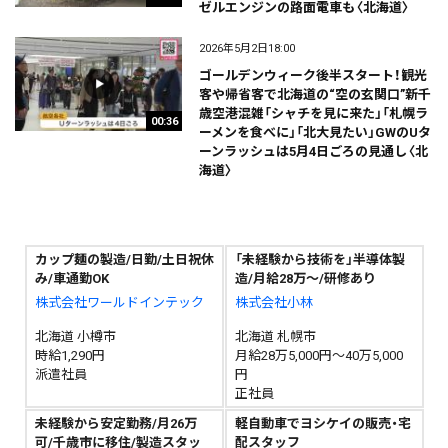
ゼルエンジンの路面電車も〈北海道〉
2026年5月2日18:00
ゴールデンウィーク後半スタート！観光
客や帰省客で北海道の“空の玄関口”新千
歳空港混雑「シャチを見に来た」「札幌ラ
00:36
ーメンを食べに」「北大見たい」GWのUタ
ーンラッシュは5月4日ごろの見通し〈北
海道〉
カップ麺の製造/日勤/土日祝休
「未経験から技術を」半導体製
み/車通勤OK
造/月給28万〜/研修あり
株式会社ワールドインテック
株式会社小林
北海道 小樽市
北海道 札幌市
時給1,290円
月給28万5,000円～40万5,000
派遣社員
円
正社員
未経験から安定勤務/月26万
軽自動車でヨシケイの販売・宅
可/千歳市に移住/製造スタッ
配スタッフ