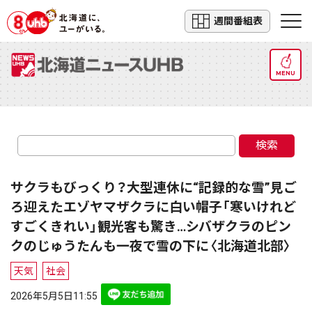
週間番組表
MENU
検索
サクラもびっくり？大型連休に“記録的な雪”見ご
ろ迎えたエゾヤマザクラに白い帽子「寒いけれど
すごくきれい」観光客も驚き…シバザクラのピン
クのじゅうたんも一夜で雪の下に〈北海道北部〉
天気
社会
2026年5月5日11:55