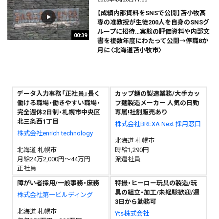
【成績内部資料をSNSで公開】苫小牧高
専の准教授が生徒200人を自身のSNSグ
ループに招待…実験の評価資料や内部文
00:39
書を複数年度にわたって公開→停職8か
月に〈北海道苫小牧市〉
データ入力事務「正社員」長く
カップ麺の製造業務/大手カッ
働ける職場・働きやすい職場・
プ麺製造メーカー 人気の日勤
完全週休2日制・札幌市中央区
専属!社割販売あり
北三条西1丁目
株式会社BREXA Next 採用窓口
株式会社enrich technology
北海道 札幌市
北海道 札幌市
時給1,290円
月給24万2,000円～44万円
派遣社員
正社員
障がい者採用/一般事務・庶務
特撮・ヒーロー玩具の製造/玩
具の組立・加工/未経験歓迎/週
株式会社第一ビルディング
3日から勤務可
北海道 札幌市
Yts株式会社