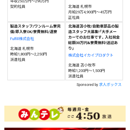
年収250万円～290万円
契約社員
北海道 札幌市
月給29万4,900円～45万円
正社員
製造スタッフ/ワンルーム寮完
北海道苫小牧/自動車部品の製
備/即入寮OK/寮費無料/退寮
造スタッフ大募集!「大手メー
カーでのお仕事です。入社祝金
Fulfill株式会社
総額30万円&寮費無料!送迎あ
り」
北海道 札幌市
時給1,800円～2,250円
株式会社イカイプロダクト
派遣社員
北海道 苫小牧市
時給1,200円～1,500円
派遣社員
求人ボックス
Sponsored by