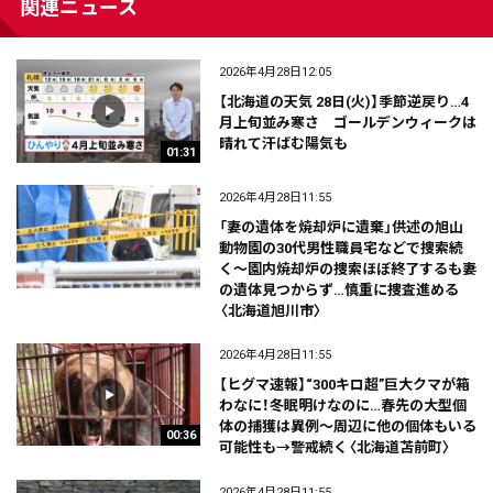
関連ニュース
2026年4月28日12:05
【北海道の天気 28日(火)】季節逆戻り…4
月上旬並み寒さ ゴールデンウィークは
晴れて汗ばむ陽気も
01:31
2026年4月28日11:55
「妻の遺体を焼却炉に遺棄」供述の旭山
動物園の30代男性職員宅などで捜索続
く～園内焼却炉の捜索ほぼ終了するも妻
の遺体見つからず…慎重に捜査進める
〈北海道旭川市〉
2026年4月28日11:55
【ヒグマ速報】“300キロ超”巨大クマが箱
わなに！冬眠明けなのに…春先の大型個
体の捕獲は異例～周辺に他の個体もいる
00:36
可能性も→警戒続く〈北海道苫前町〉
2026年4月28日11:55