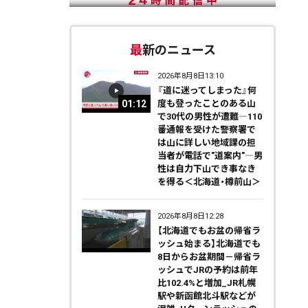
最新のニュース
2026年8月8日13:10
『道に迷ってしまった』何
01:12
度も登ったことのある山
で30代の男性が遭難―110
番通報を受けた警察署で
は山に詳しい地域課の担
当者が電話で"道案内"―男
性は自力下山でき事なき
を得る＜北海道・樽前山＞
2026年8月8日12:28
【北海道でもお盆の帰省ラ
ッシュ始まる】北海道でも
8日からお盆期間－帰省ラ
ッシュでJRの予約は前年
比102.4%と増加_JR札幌
駅や新函館北斗駅などが