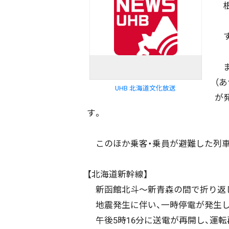
根
す
ま
（
UHB 北海道文化放送
が
す。
このほか乗客・乗員が避難した列車
【北海道新幹線】
新函館北斗～新青森の間で折り返
地震発生に伴い、一時停電が発生し
午後5時16分に送電が再開し、運