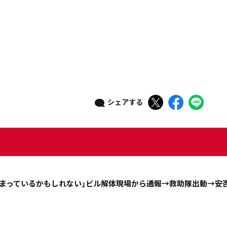
ニュース記事を探す
シェアする
08月05日
08月04日
08月03日
08月02日
政治
道内経済
くらし・医療
エンタメ・スポーツ
埋まっているかもしれない」ビル解体現場から通報→救助隊出動→安
道東
全道
道外