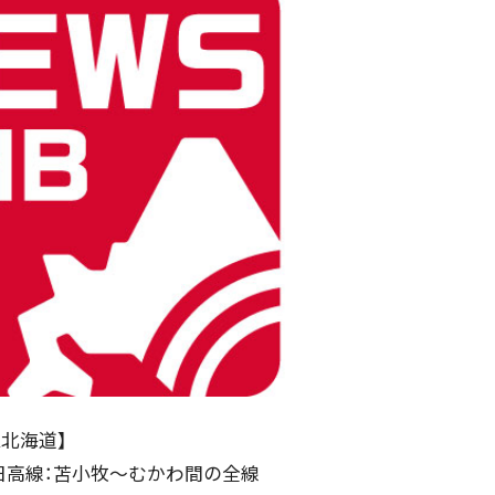
R北海道】
高線：苫小牧～むかわ間の全線