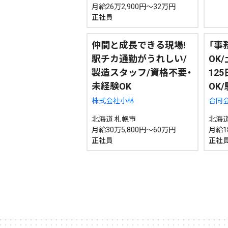
月給26万2,900円～32万円
正社員
仲間と成長できる現場!
「事
駅チカ通勤がうれしい/
OK
製造スタッフ/資格不要・
12
未経験OK
OK
株式会社小林
合同会社
北海道 札幌市
北海道
月給30万5,800円～60万円
月給1
正社員
正社