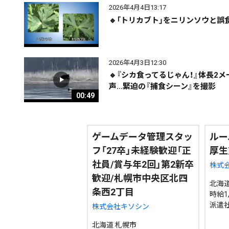
2026年4月4日13:17
🔹「トリカブト」をニリンソウと
期間を絞る
2026年4月3日12:30
🔹『シカ食ってるじゃん！』体長
カテゴリで絞る
声…緊迫の『捕食シーン』を撮影
00:49
ゲームデータ管理スタッ
ルー
フ「27卒」未経験歓迎「正
厚生
社員/賞与年2回」第2新卒
株式会
歓迎/札幌市中央区北四
北海道
条西2丁目
時給1,
派遣
株式会社キソシン
北海道 札幌市