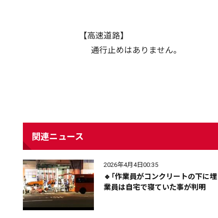
【高速道路】
通行止めはありません。
配信日
きのう
08月06日
関連ニュース
カテゴリ
事件・事故
社会
2026年4月4日00:35
🔹「作業員がコンクリートの下に
エリア
道北
道央
道南
業員は自宅で寝ていた事が判明