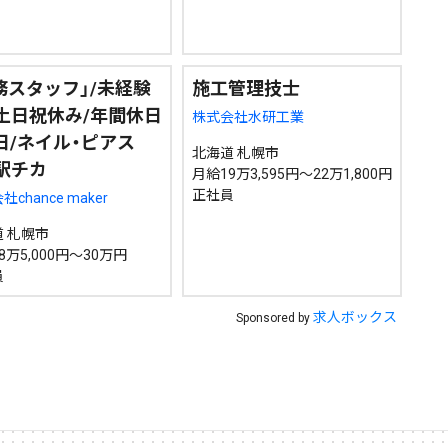
務スタッフ」/未経験
施工管理技士
/土日祝休み/年間休日
株式会社水研工業
5日/ネイル・ピアス
北海道 札幌市
/駅チカ
月給19万3,595円～22万1,800円
正社員
chance maker
 札幌市
8万5,000円～30万円
員
求人ボックス
Sponsored by