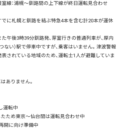
室線：浦幌～釧路間の上下線が終日運転見合わせ
でに札幌と釧路を結ぶ特急4本を含む計20本が運休
た午後3時39分釧路発、芽室行きの普通列車が、厚内
あつない）駅で停車中ですが、乗客はいません。津波警報
発表されている地域のため、運転士1人が避難していま
はありません。
し運転中
たため東京～仙台間は運転見合わせ中
転再開に向け準備中