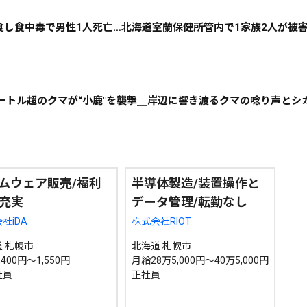
絞り込み検索
誤食し食中毒で男性1人死亡…北海道室蘭保健所管内で1家族2人が被
~
2メートル超のクマが“小鹿"を襲撃＿岸辺に響き渡るクマの唸り声とシ
地域で絞る
キーワードで
ムウェア販売/福利
半導体製造/装置操作と
検索
充実
データ管理/転勤なし
社iDA
株式会社RIOT
 札幌市
北海道 札幌市
400円～1,550円
月給28万5,000円～40万5,000円
社員
正社員