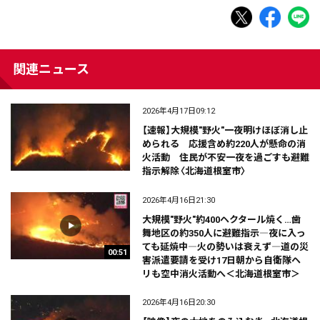
関連ニュース
2026年4月17日09:12
【速報】大規模"野火"一夜明けほぼ消し止
められる 応援含め約220人が懸命の消
火活動 住民が不安一夜を過ごすも避難
指示解除〈北海道根室市〉
2026年4月16日21:30
大規模"野火"約400ヘクタール焼く…歯
舞地区の約350人に避難指示―夜に入っ
ても延焼中―火の勢いは衰えず―道の災
00:51
害派遣要請を受け17日朝から自衛隊ヘ
リも空中消火活動へ＜北海道根室市＞
2026年4月16日20:30