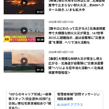
【映像】夜の大地をのみ込む炎…北海道根
室市で止まらない野火火災＿約400ヘク
タール焼き、いまも拡大中
01:57
2026年4月16日19:00
【数キロにわたって広がる火】北海道根室
市で大規模な野火火災が発生…167世帯
357人に避難指示…道は自衛隊に"災害派
00:38
遣"を要請…ヘリで消火活動も
2026年4月16日17:09
【最新】大規模な林野火災が発生し燃え
広がる―北海道が自衛隊に"災害派遣要
請"ヘリによる空中消火活動へ＜北海道
01:23
根室市珸瑤瑁＞
「0からのキャリア形成」一般事
管理者候補「訪問マッサージ」/
務スタッフ/完全週休2日制「土
相談員兼務
日祝」/寮社宅家賃補助あり「規
ALSOKケアプラス
定あり」