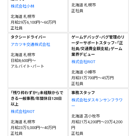
北海道 札幌市
株式会社小林
正社員
北海道 札幌市
月給29万6,100円～60万円
正社員
タクシードライバー
ゲームデバッグ・バグ管理のリ
ーダーサポートスタッフ・「正
アカツキ交通株式会社
社員/交通費全額支給」ゲーム
業界デビュー
北海道 札幌市
日給8,600円～
株式会社RIOT
アルバイト・パート
北海道 小樽市
月給31万700円～45万円
正社員
「残り枠わずか!」未経験からで
事務スタッフ
きる一般事務/年間休日120日
株式会社ダスキンサンフラワ
以上
ー
株式会社RIOT
北海道 苫小牧市
北海道 札幌市
月給21万4,200円～23万4,200
月給23万5,000円～40万円
円
正社員
正社員