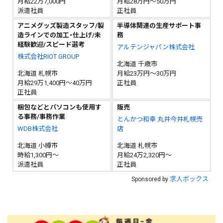
月給22万7,000円
月給28万円～50万円
派遣社員
正社員
アニメグッズ製造スタッフ/製
半導体関連の生産サポート事
造ラインでの加工・仕上げ/未
務
経験歓迎/スピード選考
アルテンジャパン株式会社
株式会社RIOT GROUP
北海道 千歳市
北海道 札幌市
月給23万円～30万円
月給29万1,400円～40万円
正社員
正社員
梱包などとパソコンも使用す
販売
る事務/事務作業
とんかつ和幸 丸井今井札幌売
WDB株式会社
店
北海道 小樽市
北海道 札幌市
時給1,300円～
月給24万2,320円～
派遣社員
正社員
求人ボックス
Sponsored by