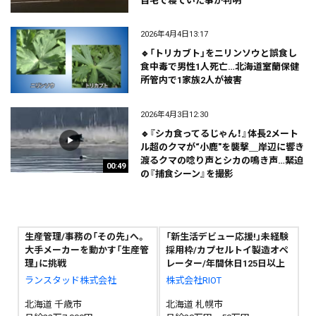
自宅で寝ていた事が判明
2026年4月4日13:17
🔹「トリカブト」をニリンソウと誤食し
食中毒で男性1人死亡…北海道室蘭保健
所管内で1家族2人が被害
2026年4月3日12:30
🔹『シカ食ってるじゃん！』体長2メート
ル超のクマが“小鹿"を襲撃＿岸辺に響き
渡るクマの唸り声とシカの鳴き声…緊迫
00:49
の『捕食シーン』を撮影
生産管理/事務の「その先」へ。
「新生活デビュー応援!」未経験
大手メーカーを動かす「生産管
採用枠/カプセルトイ製造オペ
理」に挑戦
レーター/年間休日125日以上
ランスタッド株式会社
株式会社RIOT
北海道 千歳市
北海道 札幌市