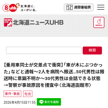
週間番組表
MENU
検索
【乗用車同士が交差点で衝突】「車が木にぶつかっ
た」などと通報～2人を病院へ搬送…50代男性は搬
送時に意識不明か～30代男性は会話できる状態
→警察が事故原因を捜査中〈北海道函館市〉
事件・事故
社会
2026年4月15日11:55