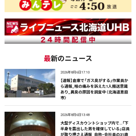
最新のニュース
2026年8月6日17:10
【速報】倉庫で「ガス臭がする」作業員か
ら通報_喉の痛みを訴えた1人搬送意識
あり_異臭の原因を調査中〈北海道恵庭
市〉
2026年8月6日13:48
大型ディスカウントショップ内で…「下
半身を露出した男を確保している」店員
が取り押さえ通報_自称・会社員の31歳