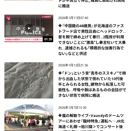
トが不具合で停止_職員に救助され病院
に搬送
2026年1月11日07:40
🔷『中国籍の48歳男』が北海道のファス
トフード店で男性店員にヘッドロック…
首を腕で締め上げて暴行…2階席が利用
01:25
できないことに"激高"し暴言吐いて大暴
れ…逮捕されるも「積極的な加害行為で
ない」などと供述
2026年1月12日21:36
🔷「ドン」という音“真冬のススキノ”で顔
から出血した状態で倒れていた10代後
半とみられる女性_建物から転落した可
能性も...呼吸や脈はあるものの会話がで
きない状態で病院に搬送
2026年1月7日15:30
🔷嵐の解散ライブ・Vaundyのドームツ
アーにあわせ『臨時特急』運転へ―JR北
海道＜札幌→旭川間＞でコンサート後