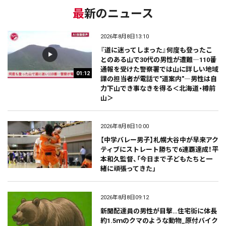
最新のニュース
2026年8月8日13:10
『道に迷ってしまった』何度も登ったこ
とのある山で30代の男性が遭難―110番
通報を受けた警察署では山に詳しい地域
01:12
課の担当者が電話で"道案内"―男性は自
力下山でき事なきを得る＜北海道・樽前
山＞
2026年8月8日10:00
【中学バレー男子】札幌大谷中が早来アク
ティブにストレート勝ちで6連覇達成！平
本和久監督、「今日まで子どもたちと一
緒に頑張ってきた」
2026年8月8日09:12
新聞配達員の男性が目撃…住宅街に体長
約1.5ｍのクマのような動物_原付バイク