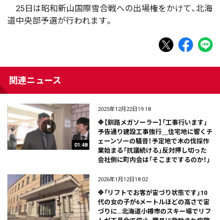
25日は昭和新山国際雪合戦への出場権をかけて、北海
道中央部予選が行われます。
関連ニュース
2025年12月22日19:18
🔷【釧路メガソーラー】「工事行います」
予告通り建設工事強行＿住宅地に響くチ
ェーンソーの騒音！予定地で木の伐採作
01:48
業始まる「抗議続ける」反対押し切った
会社側に町内会は「そこまでするのか！」
2026年1月12日18:02
🔷「リフトでお客が宙づり状態です」10
代の女の子が6メートルほどの高さで宙
づりに…北海道小樽市のスキー場でリフ