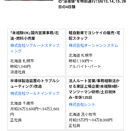
の"深夜便"を特別運行！3月13、14、15、28
日の4日間
「未経験OK」国内営業事務/石
軽自動車でヨシケイの販売・宅
油・燃料小売業
配スタッフ
株式会社リクルートスタッフ
株式会社オーシャンシステム
ィング
北海道 札幌市
北海道 札幌市
時給1,150円～
時給1,340円
アルバイト・パート
派遣社員
半導体製造装置のトラブルシ
法人ルート営業/事務経験活か
ューティング/改造
せる東証上場企業!未経験8割・
マンツーマン研修/土日祝休
株式会社ワールドインテック
み・年休125日
北海道 千歳市
株式会社レント
月給26万5,600円～34万2,663
円
北海道 苫小牧市
正社員
月給25万円～34万8,000円
正社員