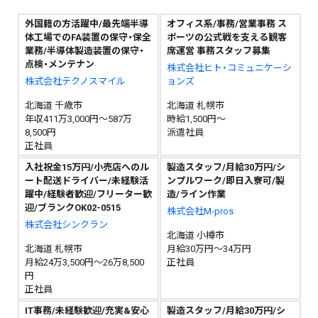
外国籍の方活躍中/最先端半導
オフィス系/事務/営業事務 ス
体工場でのFA装置の保守・保全
ポーツの公式戦を支える観客
業務/半導体製造装置の保守・
席運営 事務スタッフ募集
点検・メンテナン
株式会社ヒト・コミュニケーシ
株式会社テクノスマイル
ョンズ
北海道 千歳市
北海道 札幌市
年収411万3,000円～587万
時給1,500円～
8,500円
派遣社員
正社員
入社祝金15万円/小売店へのル
製造スタッフ/月給30万円/シ
ート配送ドライバー/未経験活
ンプルワーク/即日入寮可/製
躍中/経験者歓迎/フリーター歓
造/ライン作業
迎/ブランクOK02-0515
株式会社M-pros
株式会社シンクラン
北海道 小樽市
北海道 札幌市
月給30万円～34万円
月給24万3,500円～26万8,500
正社員
円
正社員
IT事務/未経験歓迎/充実&安心
製造スタッフ/月給30万円/シ