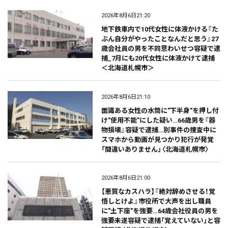
2026年8月6日21:20
地下鉄車内で10代女性に体液かける『た
ぶん自分がやったことなんだと思う』27
歳会社員の男を不同意わいせつ容疑で逮
捕_7月にも20代女性に体液かけて逮捕
＜北海道札幌市＞
2026年8月6日21:10
面識ある女性の水筒に"下半身"を押し付
け"使用不能"にした疑い…66歳男を『器
物損壊』容疑で逮捕…別事件の捜査中に
スマホから動画が見つかり犯行が発覚
「間違いありません」〈北海道札幌市〉
2026年8月6日21:00
【悪質なカスハラ】『絶対辞めさせる！覚
悟しとけよ』市役所で大声を出し職員
に"土下座"を強要…64歳会社役員の男を
強要未遂容疑で逮捕「覚えていない」と容