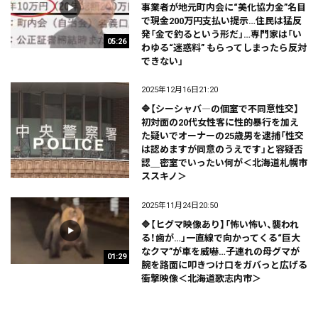
事業者が地元町内会に“美化協力金”名目
で現金200万円支払い提示…住民は猛反
発「金で釣るという形だ」…専門家は「い
05:26
わゆる“迷惑料” もらってしまったら反対
できない」
2025年12月16日21:20
🔷【シーシャバ―の個室で不同意性交】
初対面の20代女性客に性的暴行を加え
た疑いでオーナーの25歳男を逮捕「性交
は認めますが同意のうえです」と容疑否
認＿密室でいったい何が＜北海道札幌市
ススキノ＞
2025年11月24日20:50
🔷【ヒグマ映像あり】「怖い怖い、襲われ
る！歯が…」一直線で向かってくる“巨大
なクマ”が車を威嚇…子連れの母グマが
01:29
腕を路面に叩きつけ口をガバっと広げる
衝撃映像＜北海道歌志内市＞