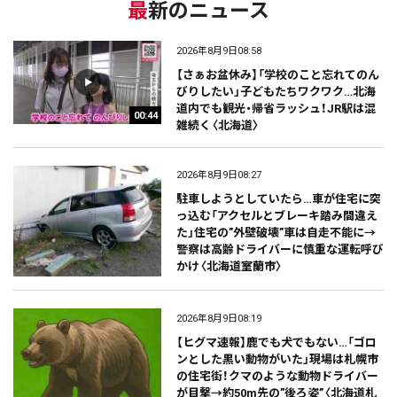
最新のニュース
2026年8月9日08:58
【さぁお盆休み】「学校のこと忘れてのん
びりしたい」子どもたちワクワク…北海
道内でも観光・帰省ラッシュ！JR駅は混
00:44
雑続く〈北海道〉
2026年8月9日08:27
駐車しようとしていたら…車が住宅に突
っ込む「アクセルとブレーキ踏み間違え
た」住宅の”外壁破壊”車は自走不能に→
警察は高齢ドライバーに慎重な運転呼び
かけ〈北海道室蘭市〉
2026年8月9日08:19
【ヒグマ速報】鹿でも犬でもない…「ゴロ
ンとした黒い動物がいた」現場は札幌市
の住宅街！クマのような動物ドライバー
が目撃→約50m先の”後ろ姿”〈北海道札