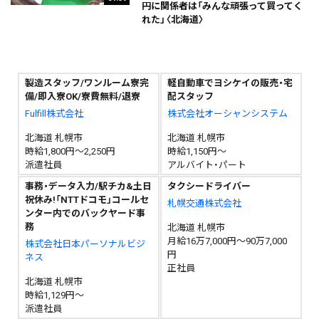
円に関係者は「みんな頑張って買ってく
れた」〈北海道〉
製造スタッフ/ワンルーム寮完
軽自動車でヨシケイの販売・宅
備/即入寮OK/寮費無料/退寮
配スタッフ
Fulfill株式会社
株式会社オーシャンシステム
北海道 札幌市
北海道 札幌市
時給1,800円～2,250円
時給1,150円～
派遣社員
アルバイト・パート
事務・データ入力/駅チカ&土日
タクシードライバー
祝休み!「NTTドコモ」コールセ
札幌交通株式会社
ンター内でのバックヤード事
務
北海道 札幌市
月給16万7,000円～90万7,000
株式会社日本パーソナルビジ
円
ネス
正社員
北海道 札幌市
時給1,129円～
派遣社員