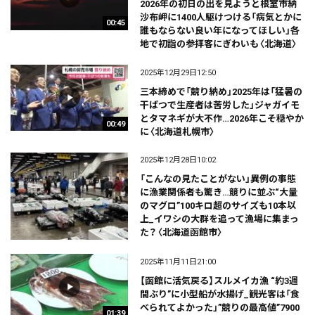
2026年の初日の出を見ようと根室市納
沙布岬に1400人駆けつける「病気とかに
00:45
誰もならない良い年になってほしい」各
地で初詣の参拝客にぎわいも〈北海道〉
2025年12月29日12:50
三本締めで「競り納め」2025年は「猛暑の
干ばつで生産者は苦労した」ジャガイモ
とタマネギが大不作…2026年こそ穏やか
00:49
に〈北海道札幌市〉
2025年12月28日10:02
「こんなの見たことがない」異例の事態
に漁業関係者も驚き…競りに並ぶ“大量
のマグロ”100キロ超のサイズも10本以
上_イワシの大群を追って漁場に集まっ
た？〈北海道函館市〉
2025年11月11日21:00
【函館に活気戻る】スルメイカ漁 “約3週
間ぶり”に小型船が水揚げ_観光客は「食
べられてよかった」”競りの最高値”7900
01:39