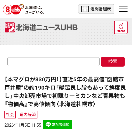
週間番組表
MENU
検索
【本マグロが330万円！】直近5年の最高値”函館市
戸井産”の約190キロ「縁起良し脂もあって鮮度良
し」中央卸売市場で初競り―ミカンなど青果物も
『物価高』で高値傾向〈北海道札幌市〉
社会
道内経済
2026年1月5日11:55