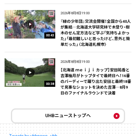
2026年8月8日19:00
『緑の少年団』交流会開催！全国から40人
が集結―北海道大学研究林で木登り・樹
木のせん定方法など学ぶ「気持ちよかっ
00:43
た」「最初難しいと思ったけど、意外と簡
単だった」〈北海道札幌市〉
2026年8月8日19:00
【北海道 ｍｅｉｊｉ カップ】安田祐香と
吉澤柚月がトップタイで最終日へ！16番
のバーディーで躍り出た安田と最終18番
00:38
で見事なショットを決めた吉澤―8月9
日のファイナルラウンドで決着
UHBニューストップへ
Tweets by uhbnews_uhb