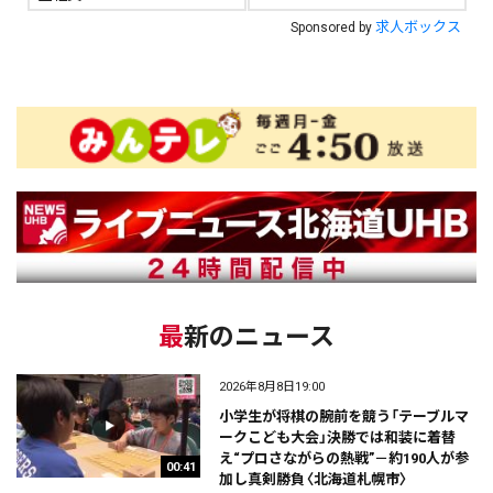
求人ボックス
Sponsored by
最新のニュース
2026年8月8日19:00
小学生が将棋の腕前を競う「テーブルマ
ークこども大会」決勝では和装に着替
え“プロさながらの熱戦”－約190人が参
00:41
加し真剣勝負〈北海道札幌市〉