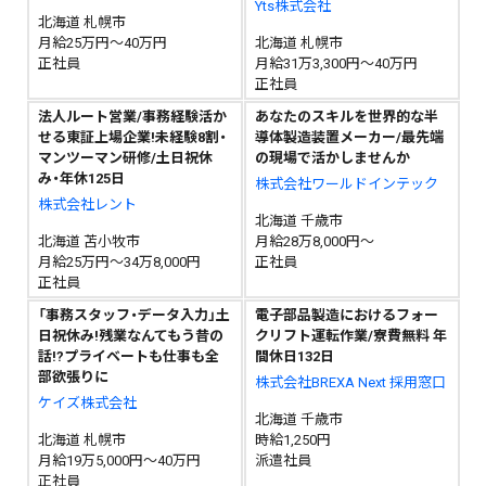
Yts株式会社
北海道 札幌市
月給25万円～40万円
北海道 札幌市
正社員
月給31万3,300円～40万円
正社員
法人ルート営業/事務経験活か
あなたのスキルを世界的な半
せる東証上場企業!未経験8割・
導体製造装置メーカー/最先端
マンツーマン研修/土日祝休
の現場で活かしませんか
み・年休125日
株式会社ワールドインテック
株式会社レント
北海道 千歳市
北海道 苫小牧市
月給28万8,000円～
月給25万円～34万8,000円
正社員
正社員
「事務スタッフ・データ入力」土
電子部品製造におけるフォー
日祝休み!残業なんてもう昔の
クリフト運転作業/寮費無料 年
話!?プライベートも仕事も全
間休日132日
部欲張りに
株式会社BREXA Next 採用窓口
ケイズ株式会社
北海道 千歳市
北海道 札幌市
時給1,250円
月給19万5,000円～40万円
派遣社員
正社員