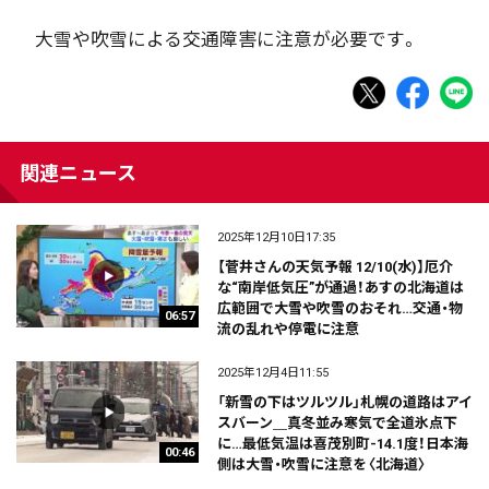
大雪や吹雪による交通障害に注意が必要です。
関連ニュース
2025年12月10日17:35
【菅井さんの天気予報 12/10(水)】厄介
な“南岸低気圧”が通過！あすの北海道は
広範囲で大雪や吹雪のおそれ…交通・物
06:57
流の乱れや停電に注意
2025年12月4日11:55
「新雪の下はツルツル」札幌の道路はアイ
スバーン＿真冬並み寒気で全道氷点下
に…最低気温は喜茂別町-14.1度！日本海
00:46
側は大雪・吹雪に注意を〈北海道〉