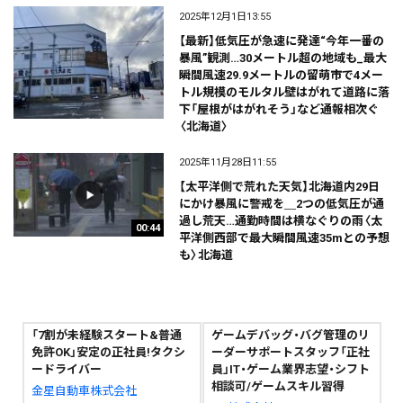
2025年12月1日13:55
【最新】低気圧が急速に発達“今年一番の
暴風”観測…30メートル超の地域も_最大
瞬間風速29.9メートルの留萌市で4メー
トル規模のモルタル壁はがれて道路に落
下「屋根がはがれそう」など通報相次ぐ
〈北海道〉
2025年11月28日11:55
【太平洋側で荒れた天気】北海道内29日
にかけ暴風に警戒を＿2つの低気圧が通
過し荒天…通勤時間は横なぐりの雨〈太
00:44
平洋側西部で最大瞬間風速35mとの予想
も〉北海道
「7割が未経験スタート&普通
ゲームデバッグ・バグ管理のリ
免許OK」安定の正社員!タクシ
ーダーサポートスタッフ「正社
ードライバー
員」IT・ゲーム業界志望・シフト
相談可/ゲームスキル習得
金星自動車株式会社