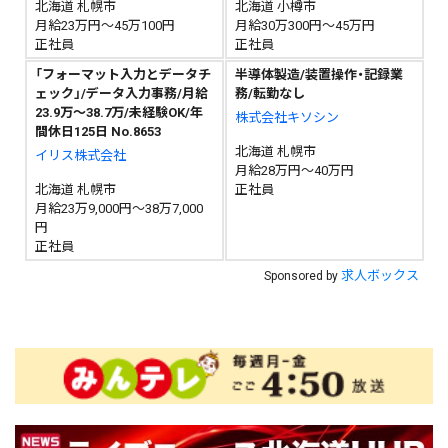
北海道 札幌市
北海道 小樽市
月給23万円～45万100円
月給30万300円～45万円
正社員
正社員
「フォーマット入力とデータチ
半導体製造/装置操作・記録業
ェック」/データ入力事務/月給
務/転勤なし
23.9万～38.7万/未経験OK/年
株式会社キソシン
間休日125日 No.8653
北海道 札幌市
イリス株式会社
月給28万円～40万円
北海道 札幌市
正社員
月給23万9,000円～38万7,000
円
正社員
求人ボックス
Sponsored by