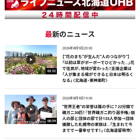
最新のニュース
2026年8月9日20:00
【”花のまち”が生んだ”人のつながり”】
「以前は草がボーボーでひどかった…」花
で住民が、地域が変わった！支援企業は
03:32
「人が集まる場ができると日本は明るく
なる」〈北海道・東神楽町〉
2026年8月9日19:00
”世界王者”の栄誉は誰の手に？22分間で
磯ガニ30匹！『世界磯ガニ釣り選手権』個
人の部と団体の部で計133人参加→団体
00:39
優勝した札幌市の家族は…「生まれて今
までで一番幸せです！」〈北海道留萌市〉