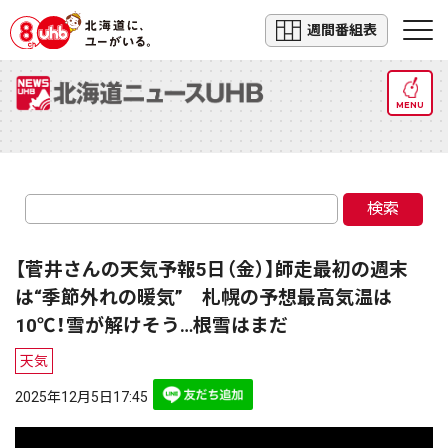
週間番組表
MENU
検索
【菅井さんの天気予報5日（金）】師走最初の週末
は“季節外れの暖気” 札幌の予想最高気温は
10℃！雪が解けそう…根雪はまだ
天気
2025年12月5日17:45