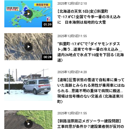
2025年12月5日12:10
【北海道の天気 5日(金)】斜里町
で-17.8℃！全国で今季一番の冷え込み
に 日本海側は局地的な大雪
01:39
2025年12月5日11:55
“斜里町-17.8℃”で「ダイヤモンドダス
ト」舞う…道東で今季一番の冷え込み＿
道内26地点で氷点下10度を下回る〈北海
00:28
道〉
2025年12月5日14:20
【速報】圧雪状態の雪道で自転車に乗って
いた高齢とみられる男性が乗用車にはね
られる…意識不明の重体で病院に搬送…
現場は信号機のない交差点〈北海道東川
町〉
2025年12月5日11:55
【釧路湿原周辺メガソーラー建設問題】
工事同意が条件か？建設業者側が反対の