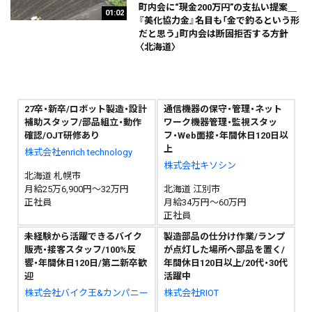
町内会に“現金200万円”の支払い提案＿
01:02
『美化協力金』名目も「金で釣るという形
だと思う」町内会は断固拒否する方針
〈北海道〉
27卒・新卒/ロボット製造・設計
通信機器の保守・管理・ネット
補助スタッフ/部品組立・動作
ワーク機器管理・監視スタッ
確認/OJT研修あり
フ・Web面接・年間休日120日以
上
株式会社enrich technology
株式会社キソシン
北海道 札幌市
月給25万6,900円～32万円
北海道 江別市
正社員
月給34万円～60万円
正社員
未経験から活躍できるバイク
製造部品の仕分け作業/ランプ
販売・接客スタッフ/100%反
が点灯した場所へ部品を置く/
響・年間休日120日/第二新卒歓
年間休日120日以上/20代・30代
迎
活躍中
株式会社バイク王&カンパニー
株式会社RIOT