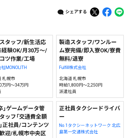
シェアする
ニュース記事を探す
スタッフ/新生活応
製造スタッフ/ワンルー
08月03日
08月02日
08月01日
07月31日
未経験OK/月30万～/
ム寮完備/即入寮OK/寮費
コツ作業/工場
無料/退寮
政治
道内経済
くらし・医療
エンタメ・スポーツ
社MONOLITH
Fulfill株式会社
 札幌市
北海道 札幌市
0万円～34万円
時給1,800円～2,250円
道東
全道
道外
員
派遣社員
7卒」ゲームデータ管
正社員タクシードライバ
タッフ「交通費全額
ー
絞り込み検索
」正社員/コンテンツ
No.1タクシーネットワーク 北広
島第一交通株式会社
歓迎/札幌市中央区