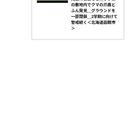
の敷地内でクマの爪痕と
ふん発見＿グラウンドを
一部閉鎖＿2学期に向けて
警戒続く＜北海道函館市
＞
天気
コラム・特集