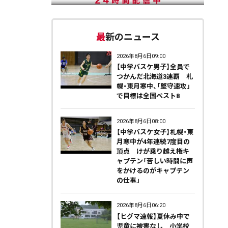
最新のニュース
2026年8月6日09:00
【中学バスケ男子】全員で
つかんだ北海道3連覇 札
幌・東月寒中、「堅守速攻」
で目標は全国ベスト8
2026年8月6日08:00
【中学バスケ女子】札幌・東
月寒中が4年連続7度目の
頂点 けが乗り越え権キ
ャプテン「苦しい時間に声
をかけるのがキャプテン
の仕事」
2026年8月6日06:20
【ヒグマ速報】夏休み中で
児童に被害なし＿小学校