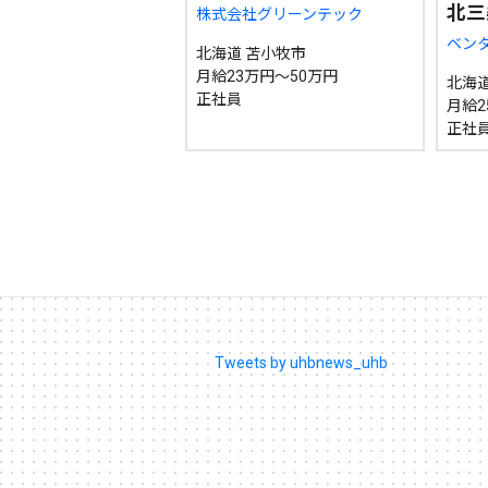
期間を絞る
北三
株式会社グリーンテック
ベン
北海道 苫小牧市
月給23万円～50万円
北海道
カテゴリで絞る
正社員
月給2
正社
Tweets by uhbnews_uhb