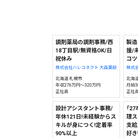
調剤薬局の調剤事務/西
製造
配信日
きのう
08月04日
18丁目駅/無資格OK/日
援/
祝休み
コツ
カテゴリ
事件・事故
社会
株式会社ハレコネクト 大森薬局
株式会
北海道 札幌市
北海道
年収276万円～320万円
月給3
エリア
道北
道央
道南
正社員
正社
設計アシスタント事務/
「2
年休121日!未経験からス
理ス
キルが身につく!定着率
支給
90%以上
好き