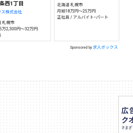
条西1丁目
北海道 札幌市
~
月給18万円～25万円
タス株式会社
正社員 / アルバイト・パート
 札幌市
地域で絞る
キーワードで
5万2,300円～32万円
員
求人ボックス
Sponsored by
検索