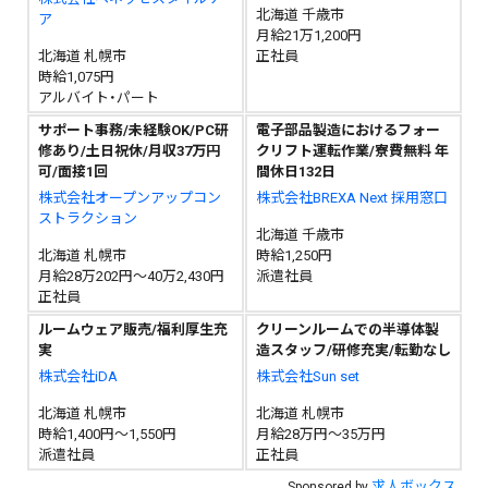
北海道 千歳市
ア
月給21万1,200円
北海道 札幌市
正社員
時給1,075円
アルバイト・パート
サポート事務/未経験OK/PC研
電子部品製造におけるフォー
修あり/土日祝休/月収37万円
クリフト運転作業/寮費無料 年
可/面接1回
間休日132日
株式会社オープンアップコン
株式会社BREXA Next 採用窓口
ストラクション
北海道 千歳市
北海道 札幌市
時給1,250円
月給28万202円～40万2,430円
派遣社員
正社員
ルームウェア販売/福利厚生充
クリーンルームでの半導体製
実
造スタッフ/研修充実/転勤なし
株式会社iDA
株式会社Sun set
北海道 札幌市
北海道 札幌市
時給1,400円～1,550円
月給28万円～35万円
派遣社員
正社員
求人ボックス
Sponsored by