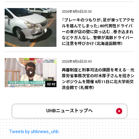
2026年8月6日20:50
『ブレーキのつもりが、足が滑ってアクセ
ルを踏んでしまった』80代男性ドライバ
ーの車が店の壁に突っ込む…巻き込まれ
などケガ人なし…警察が高齢ドライバー
に注意を呼びかけ〈北海道函館市〉
2026年8月6日20:43
再審制度と刑事司法の課題を考える―元
厚労省事務次官の村木厚子さんを招きシ
ンポジウムを開催 8月11日に北大学術交
02:42
流会館で〈札幌市〉
UHBニューストップへ
Tweets by uhbnews_uhb