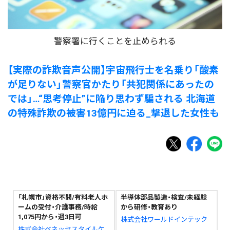
警察署に行くことを止められる
【実際の詐欺音声公開】宇宙飛行士を名乗り「酸素
が足りない」警察官かたり「共犯関係にあったの
では」…“思考停止”に陥り思わず騙される 北海道
の特殊詐欺の被害13億円に迫る_撃退した女性も
「札幌市」資格不問/有料老人ホ
半導体部品製造・検査/未経験
ームの受付・介護事務/時給
から研修・教育あり
1,075円から・週3日可
株式会社ワールドインテック
株式会社ベネッセスタイルケ