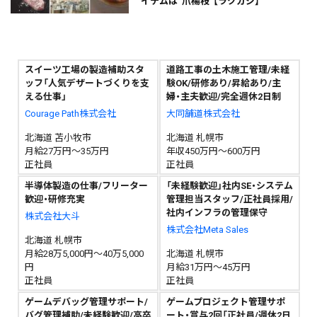
イテムは“爪楊枝”【ラクカジ】
スイーツ工場の製造補助スタ
道路工事の土木施工管理/未経
ッフ「人気デザートづくりを支
験OK/研修あり/昇給あり/主
える仕事」
婦・主夫歓迎/完全週休2日制
Courage Path株式会社
大同舗道株式会社
北海道 苫小牧市
北海道 札幌市
月給27万円～35万円
年収450万円～600万円
正社員
正社員
半導体製造の仕事/フリーター
「未経験歓迎」社内SE・システム
歓迎・研修充実
管理担当スタッフ/正社員採用/
社内インフラの管理保守
株式会社大斗
株式会社Meta Sales
北海道 札幌市
月給28万5,000円～40万5,000
北海道 札幌市
円
月給31万円～45万円
正社員
正社員
ゲームデバッグ管理サポート/
ゲームプロジェクト管理サポ
バグ管理補助/未経験歓迎/高卒
ート・賞与2回「正社員/週休2日