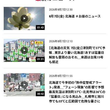
2026年8月7日12:30
8月7日(金) 北海道 ＃お昼のニュース
01:43
2026年8月7日12:10
【北海道の天気 7日(金)】津別町で37℃予
報…東京より暑い北海道！あすは猛暑日
解放も雷雨のおそれ＿来週は台風15号
01:31
も接近
2026年8月7日11:55
北海道で今季初の「熱中症警戒アラー
ト」発表＿“フェーン現象”の影響で予想
最高気温は津別町37℃・北見市は36℃の
00:42
『猛暑日』になる見込み＿札幌市と旭川
市でも33℃と広範囲で危険な暑さに