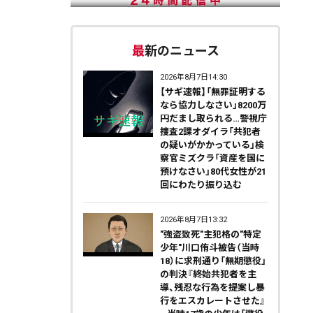
最新のニュース
2026年8月7日14:30
【サギ速報】「無罪証明する
なら協力しなさい」8200万
円だまし取られる…警視庁
捜査2課オダイラ「共犯者
の疑いがかかっている」検
察官ミズクラ「資産を国に
預けなさい」80代女性が21
回にわたり振り込む
2026年8月7日13:32
"強盗致死"主犯格の"特定
少年"川口侑斗被告（当時
18）に求刑通り「無期懲役」
の判決『終始共犯者を主
導、残忍な行為を提案し暴
行をエスカレートさせた』