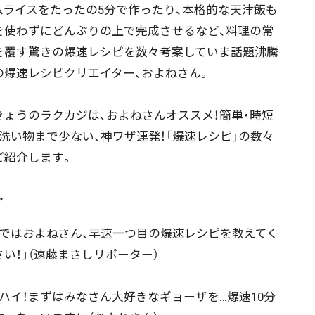
ムライスをたったの5分で作ったり、本格的な天津飯も
を使わずにどんぶりの上で完成させるなど、料理の常
を覆す驚きの爆速レシピを数々考案していま話題沸騰
の爆速レシピクリエイター、およねさん。
ょうのラクカジは、およねさんオススメ！簡単・時短
、洗い物まで少ない、神ワザ連発！「爆速レシピ」の数々
ご紹介します。
”
ではおよねさん、早速一つ目の爆速レシピを教えてく
さい！」（遠藤まさしリポーター）
ハイ！まずはみなさん大好きなギョーザを…爆速10分