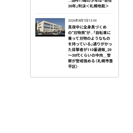
…当時17歳の少年は「懲役
30年」判決＜札幌地裁＞
2026年8月7日13:04
真夜中に全身黒づくめ
の”刃物男”が…「自転車に
乗って刃物のようなもの
を持っている」通りがかっ
た目撃者が110番通報_20
～30代くらいの中肉＿警
察が警戒強める〈札幌市豊
平区〉