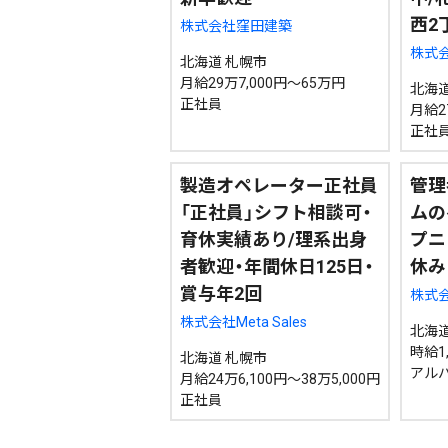
西2
株式会社窪田建築
株式会
北海道 札幌市
月給29万7,000円～65万円
北海道
正社員
月給2
正社
製造オペレーター正社員
管理
「正社員」シフト相談可・
ムの
育休実績あり/理系出身
プニ
者歓迎・年間休日125日・
休み
賞与年2回
株式
株式会社Meta Sales
北海道
時給1,
北海道 札幌市
アルバ
月給24万6,100円～38万5,000円
正社員