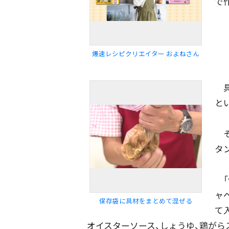
で
爆速レシピクリエイター およねさん
具
と
そ
タ
「
ャ
保存袋に具材をまとめて混ぜる
て
オイスターソース、しょうゆ、鶏がら