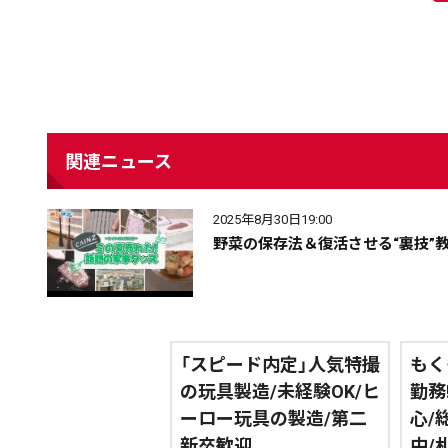
関連ニュース
2025年8月30日19:00
野菜の保存法＆復活させる“裏技”教
「スピード内定」人気特撮
もく
の玩具製造/未経験OK/ヒ
勤務
ーロー玩具の製造/第二
心/
新卒歓迎
中/