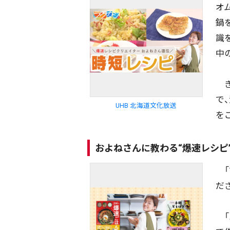
オ
鍋
識
中
き
で
UHB 北海道文化放送
を
およねさんに教わる“爆速レシピ
「
だ
「