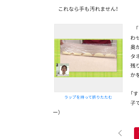
これなら手も汚れません！
期間を絞る
「
わ
奥
カテゴリで絞る
タ
残
か
「
ラップを持って折りたたむ
子
ー）