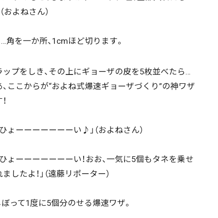
（およねさん）
角を一か所、1cmほど切ります。
ニュース記事を探す
ップをしき、その上にギョーザの皮を5枚並べたら…
あ、ここからが“およね式爆速ギョーザづくり”の神ワザ
！
08月04日
08月03日
08月02日
08月01日
ひょーーーーーーーい♪」（およねさん）
政治
道内経済
くらし・医療
エンタメ・スポーツ
ひょーーーーーーーい！おお、一気に5個もタネを乗せ
れましたよ！」（遠藤リポーター）
道東
全道
道外
ぼって1度に5個分のせる爆速ワザ。