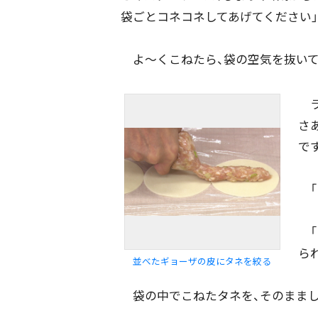
袋ごとコネコネしてあげてください」
よ〜くこねたら、袋の空気を抜いて…
ラ
さ
です
配信日
きのう
08月05日
「
カテゴリ
事件・事故
社会
「
ら
並べたギョーザの皮にタネを絞る
エリア
道北
道央
道南
袋の中でこねたタネを、そのままし