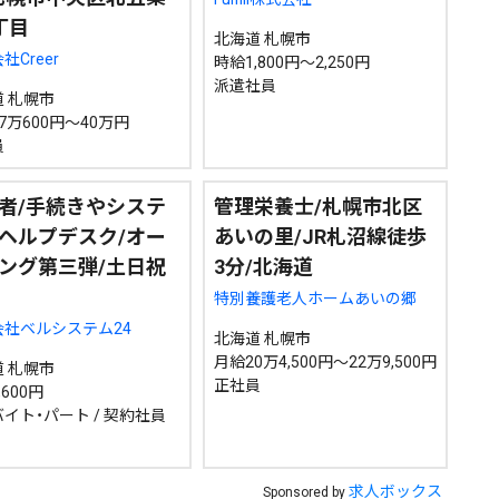
丁目
北海道 札幌市
社Creer
時給1,800円～2,250円
派遣社員
 札幌市
7万600円～40万円
員
者/手続きやシステ
管理栄養士/札幌市北区
ヘルプデスク/オー
あいの里/JR札沼線徒歩
ング第三弾/土日祝
3分/北海道
特別養護老人ホームあいの郷
会社ベルシステム24
北海道 札幌市
月給20万4,500円～22万9,500円
 札幌市
正社員
600円
イト・パート / 契約社員
求人ボックス
Sponsored by