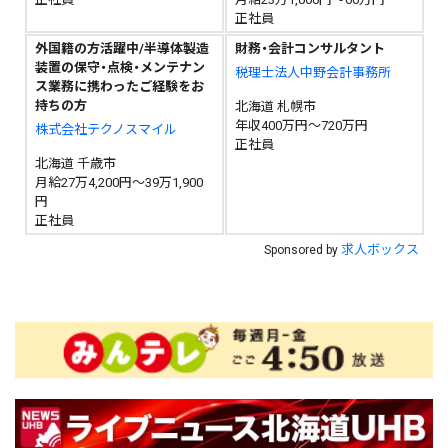
正社員
外国籍の方活躍中/半導体製造
財務・会計コンサルタント
装置の保守・点検・メンテナン
税理士法人中野会計事務所
ス業務に携わったご経験をお
持ちの方
北海道 札幌市
年収400万円～720万円
株式会社テクノスマイル
正社員
北海道 千歳市
月給27万4,200円～39万1,900
円
正社員
求人ボックス
Sponsored by