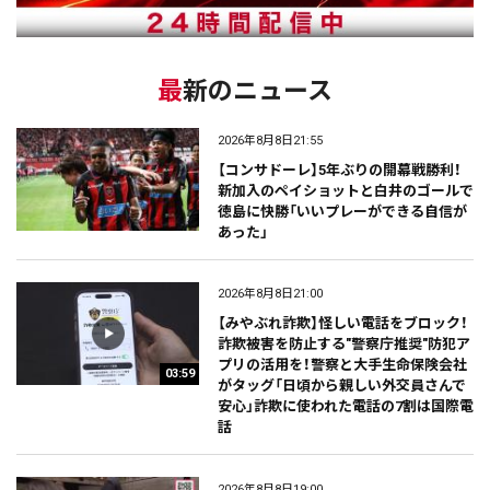
最新のニュース
2026年8月8日21:55
【コンサドーレ】5年ぶりの開幕戦勝利！
新加入のペイショットと白井のゴールで
徳島に快勝「いいプレーができる自信が
あった」
2026年8月8日21:00
【みやぶれ詐欺】怪しい電話をブロック！
詐欺被害を防止する"警察庁推奨"防犯ア
プリの活用を！警察と大手生命保険会社
03:59
がタッグ「日頃から親しい外交員さんで
安心」詐欺に使われた電話の7割は国際電
話
2026年8月8日19:00