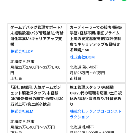
ゲームデバッグ管理サポート/
カーディーラーでの接客/販売/
未経験歓迎/バグ管理補助/有給
学歴・経験不問/東証プライム
消化率高い/キャリアアップ支
上場の安定基盤!明確な評価制
援
度でキャリアアップも目指せ
る環境/158
株式会社LOP
株式会社IDOM
北海道 札幌市
月給22万2,900円～33万1,700
北海道 苫小牧市
円
月給25万円～80万円
正社員
正社員
「正社員採用」人気ゲームガジ
施工管理スタッフ/未経験
ェット製造スタッフ/未経験
OK/20代の転職を応援!/土日祝
OK/最新機器の組立・検査/月30
休み/昇給・賞与あり/社員寮あ
万以上可/第二新卒歓迎
り
株式会社ELM
株式会社テクノプロ・コンスト
ラクション
北海道 札幌市
月給29万6,400円～59万円
北海道 札幌市
正社員
月給23万1,000円～60万円