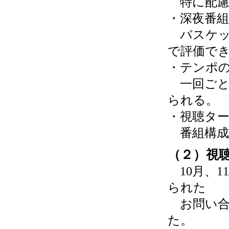
特に配慮
・深夜番
バスケッ
で評価で
・テンポ
一回ごと
られる。
・視聴タ
番組構成
（２）視
10月、1
られた
お問い合
た。