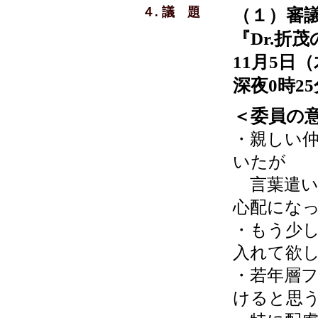
４. 議 題
（１）審
『Dr.折
11月5日（
深夜0時2
＜委員の
・親しい
いたが
言葉遣い
心配にな
・もう少
入れて欲
・若年層
けると思