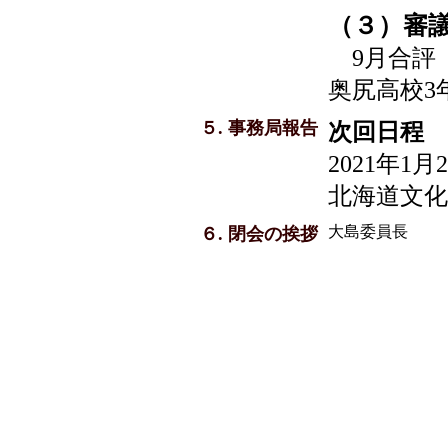
（３）審
9月合評
奥尻高校3
５. 事務局報告
次回日程
2021年1
北海道文化
大島委員長
６. 閉会の挨拶