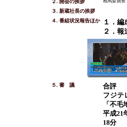
相馬委員長
２. 開会の挨拶
３. 新蔵社長の挨拶
４. 番組状況報告ほか
１．編
２．報
５. 審 議
合評
フジテ
「不毛
平成21
18分