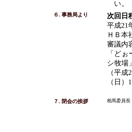
い。
６. 事務局より
次回日
平成21
ＨＢ本
審議内
「どぉ
シ牧場
（平成2
（日）1
相馬委員長
７. 閉会の挨拶