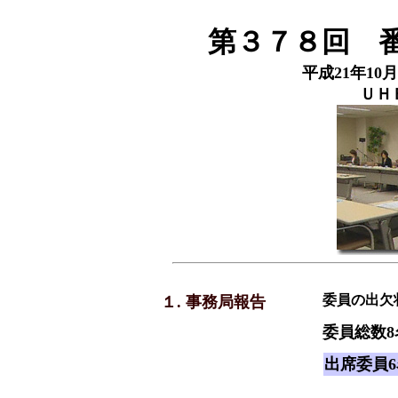
第３７８回 
平成21年10月1
ＵＨ
委員の出欠
１. 事務局報告
委員総数8
出席委員6