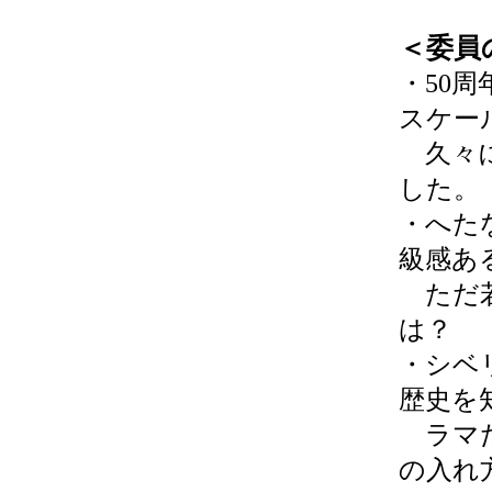
＜委員
・50
スケー
久々に
した。
・へた
級感あ
ただ若
は？
・シベ
歴史を
ラマだ
の入れ