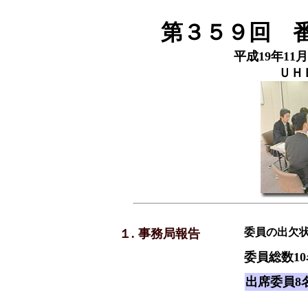
第３５９回 
平成19年11月2
ＵＨ
委員の出欠
１. 事務局報告
委員総数10
出席委員8