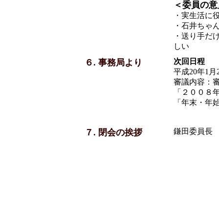
＜委員の意
・実生活に
・石井ちゃ
・送り手だ
しい
次回日程
６. 事務局より
平成20年1
審議内容：
「２００８
「年末・年
鎌田委員長
７. 閉会の挨拶