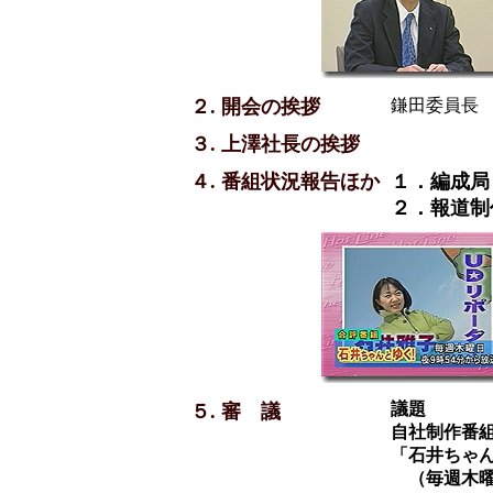
２. 開会の挨拶
鎌田委員長
３. 上澤社長の挨拶
４. 番組状況報告ほか
１．編成局
２．報道制
議題
５. 審 議
自社制作番
「石井ちゃ
（毎週木曜午